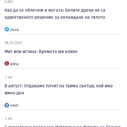
1 ден
Как да се облечем в жегата: Белите дрехи не са
единственото решение за охлаждане на тялото
nova
08.10.2025
Мит или истина: Времето ми влияе
edna
1 час
8 август: Отдаваме почит на трима светци, кой има
имен ден
vesti
1 час