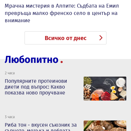
Мрачна мистерия в Алпите: Съдбата на Емил
превръща малко френско село в център на
внимание
Всичко от днес
Любопитно
2 часа
Популярните протеинови
диети под въпрос: Какво
показва ново проучване
3 часа
Риба тон - вкусен съюзник за
сърцето, мозъка и добрата