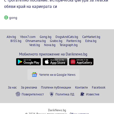
С трогателно послание: Историческа фигура за Левски
обяви край на кариерата си
gong
Abv.bg
Vbox7.com
Gong.bg
DogsAndCats.bg
CarMarket.bg
BISS.bg
Ohnamama.bg
Grabo.bg
Pariteni.bg
Edna.bg
Vesti.bg
Nova.bg
Telegraph.bg
Мобилното приложение на Dariknews.bg
Четете ни в Google News
За нас
За реклама
Платени публикации
Контакти
Facebook
Поверителност
Политика ЛД
Известия
DarikNews.bg
© 2026 Всички права запазени.
Общи условия