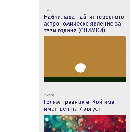
1 час
Наближава най-интересното
астрономическо явление за
тази година (СНИМКИ)
2 часа
Голям празник е: Кой има
имен ден на 7 август