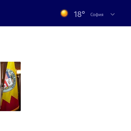
18°
София