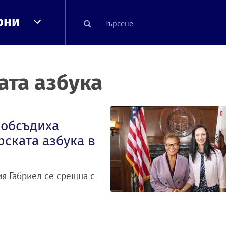
они
ата азбука
 обсъдиха
рската азбука в
я Габриел се срещна с