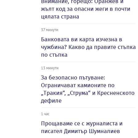
Внимание, горещо: Оранжев и
жълт код за опасни жеги в почти
цялата страна
37 минути
Банковата ви карта изчезна в
чужбина? Какво да правите стъпка
по стъпка
13 минути
За безопасно пътуване:
Ограничават камионите по
„Тракия“, „Струма“ и Кресненското
дефиле
1 час
Прощаваме се с журналиста и
писател Димитър Шумналиев