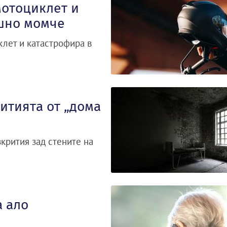
отоциклет и
ишно момче
лет и катастрофира в
итията от „дома
зкрития зад стените на
а ало