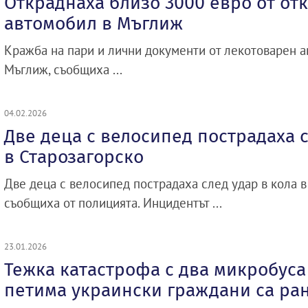
Откраднаха близо 3000 евро от от
автомобил в Мъглиж
Кражба на пари и лични документи от лекотоварен 
Мъглиж, съобщиха ...
04.02.2026
Две деца с велосипед пострадаха с
в Старозагорско
Две деца с велосипед пострадаха след удар в кола в
съобщиха от полицията. Инцидентът ...
23.01.2026
Тежка катастрофа с два микробуса
петима украински граждани са ра