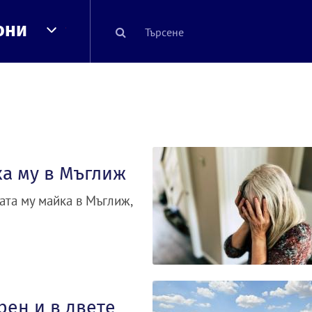
они
ка му в Мъглиж
ата му майка в Мъглиж,
рен и в двете