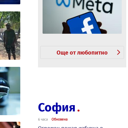
Още от любопитно
София
6 часа
Обновена