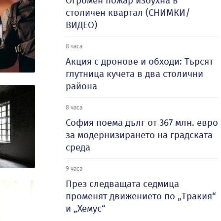
Огромен пожар избухна в
столичен квартал (СНИМКИ/
ВИДЕО)
8 часа
Акция с дронове и обходи: Търсят
глутница кучета в два столични
района
8 часа
София поема дълг от 367 млн. евро
за модернизирането на градската
среда
9 часа
През следващата седмица
променят движението по „Тракия“
и „Хемус“