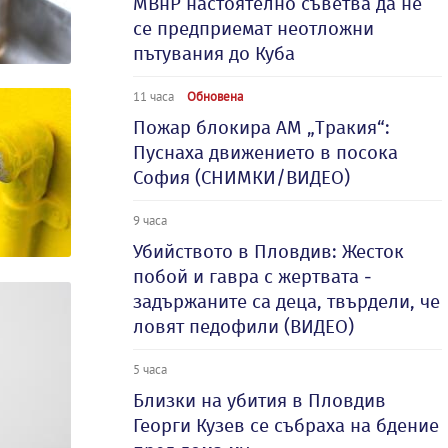
МВнР настоятелно съветва да не
се предприемат неотложни
пътувания до Куба
11 часа
Обновена
Пожар блокира АМ „Тракия“:
Пуснаха движението в посока
София (СНИМКИ/ВИДЕО)
9 часа
Убийството в Пловдив: Жесток
побой и гавра с жертвата -
задържаните са деца, твърдели, че
ловят педофили (ВИДЕО)
5 часа
Близки на убития в Пловдив
Георги Кузев се събраха на бдение