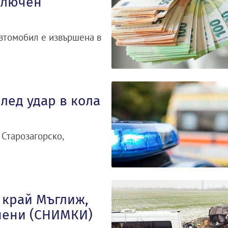
ключен
автомобил е извършена в
лед удар в кола
 Старозагорско,
 край Мъглиж,
нени (СНИМКИ)