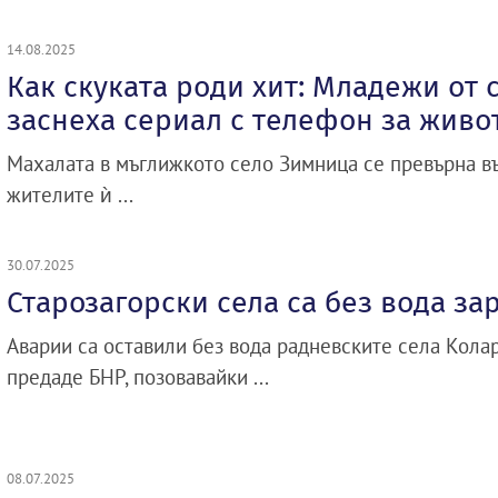
14.08.2025
Как скуката роди хит: Младежи от
заснеха сериал с телефон за живо
Махалата в мъглижкото село Зимница се превърна в
жителите ѝ ...
30.07.2025
Старозагорски села са без вода за
Аварии са оставили без вода радневските села Колар
предаде БНР, позовавайки ...
08.07.2025