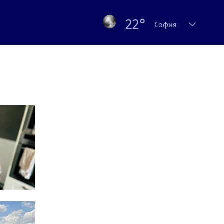
22°
София