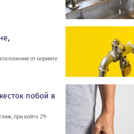
не,
 отклонения от нормите
жесток побой в
лиж, при който 29-