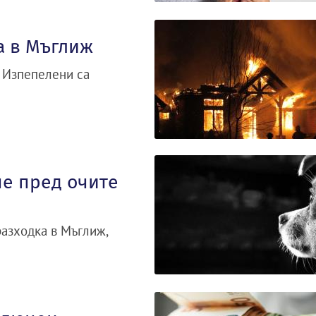
а в Мъглиж
. Изпепелени са
че пред очите
разходка в Мъглиж,