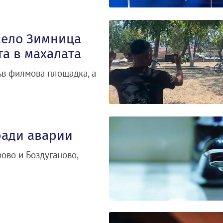
 село Зимница
та в махалата
ъв филмова площадка, а
ради аварии
ово и Боздуганово,