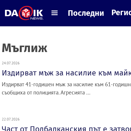
Реги
Последни
Мъглиж
24.07.2026
Издирват мъж за насилие към май
Издирват 41-годишен мъж за насилие към 61-годишн
съобщиха от полицията. Агресията ...
22.07.2026
Част от Подбалканския път е затво