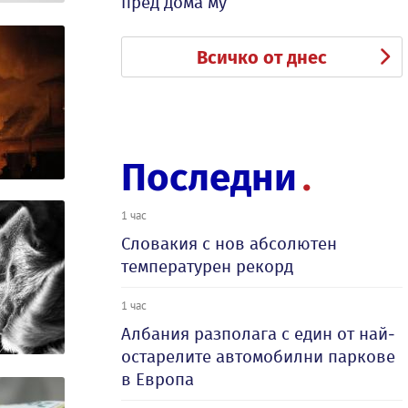
пред дома му
Всичко от днес
Последни
1 час
Словакия с нов абсолютен
температурен рекорд
1 час
Албания разполага с един от най-
остарелите автомобилни паркове
в Европа