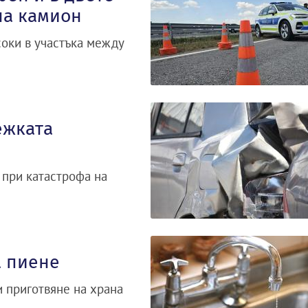
на камион
соки в участъка между
ежката
 при катастрофа на
а пиене
и приготвяне на храна