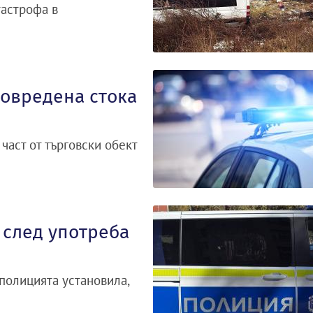
тастрофа в
повредена стока
част от търговски обект
 след употреба
полицията установила,