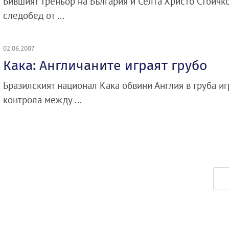
Бившият треньор на България и Селта Христо Стоичко
следобед от ...
02.06.2007
Кака: Англичаните играят грубо
Бразилският национал Кака обвини Англия в груба и
контрола между ...