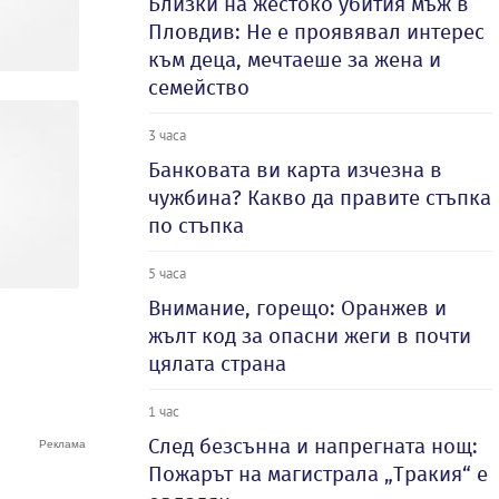
Близки на жестоко убития мъж в
Пловдив: Не е проявявал интерес
към деца, мечтаеше за жена и
семейство
3 часа
Банковата ви карта изчезна в
чужбина? Какво да правите стъпка
по стъпка
5 часа
Внимание, горещо: Оранжев и
жълт код за опасни жеги в почти
цялата страна
1 час
След безсънна и напрегната нощ:
Пожарът на магистрала „Тракия“ е