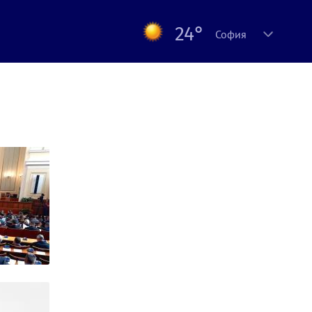
24°
София