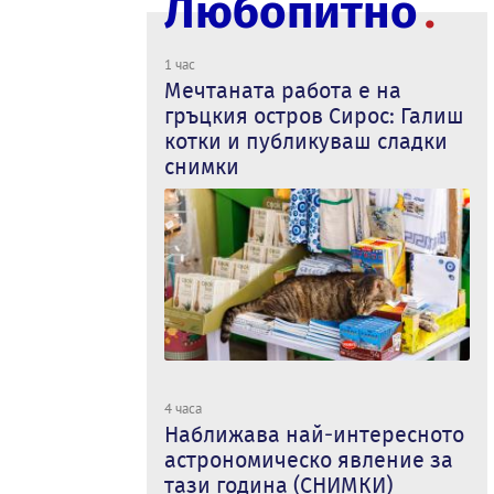
Любопитно
1 час
Мечтаната работа е на
гръцкия остров Сирос: Галиш
котки и публикуваш сладки
снимки
4 часа
Наближава най-интересното
астрономическо явление за
тази година (СНИМКИ)