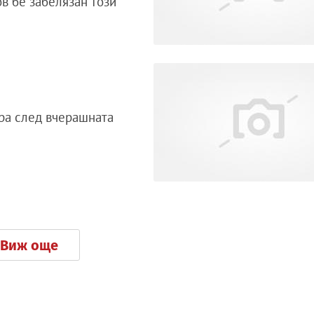
в бе забелязан този
гра след вчерашната
Виж още