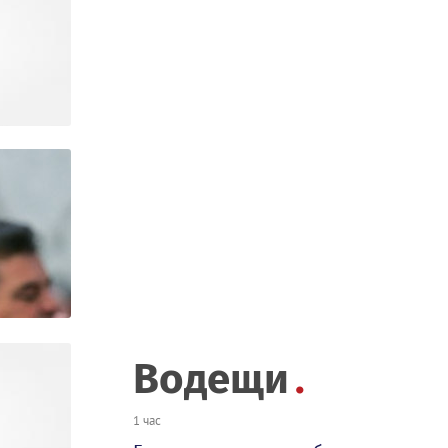
Водещи
1 час