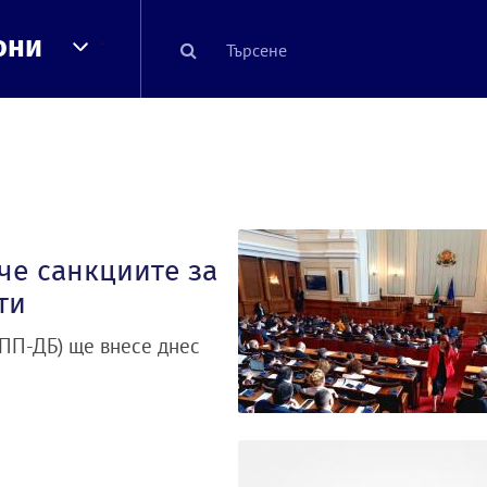
они
че санкциите за
ти
ПП-ДБ) ще внесе днес