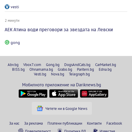
vesti
2 минути
АЕК Атина води преговори за звездата на Левски
gong
Abv.bg
Vbox7.com
Gong.bg
DogsAndCats.bg
CarMarket.bg
BISS.bg
Ohnamama.bg
Grabo.bg
Pariteni.bg
Edna.bg
Vesti.bg
Nova.bg
Telegraph.bg
Мобилното приложение на Dariknews.bg
Четете ни в Google News
За нас
За реклама
Платени публикации
Контакти
Facebook
Поверителност
Политика ЛД
Известия