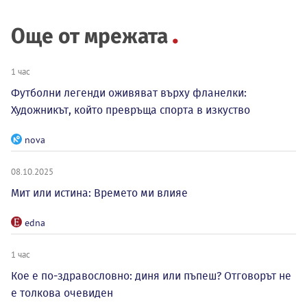
Още от мрежата
1 час
Футболни легенди оживяват върху фланелки:
Художникът, който превръща спорта в изкуство
nova
08.10.2025
Мит или истина: Времето ми влияе
edna
1 час
Кое е по-здравословно: диня или пъпеш? Отговорът не
е толкова очевиден