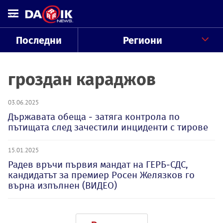
Последни
Региони
гроздан караджов
03.06.2025
Държавата обеща - затяга контрола по
пътищата след зачестили инциденти с тирове
15.01.2025
Радев връчи първия мандат на ГЕРБ-СДС,
кандидатът за премиер Росен Желязков го
върна изпълнен (ВИДЕО)