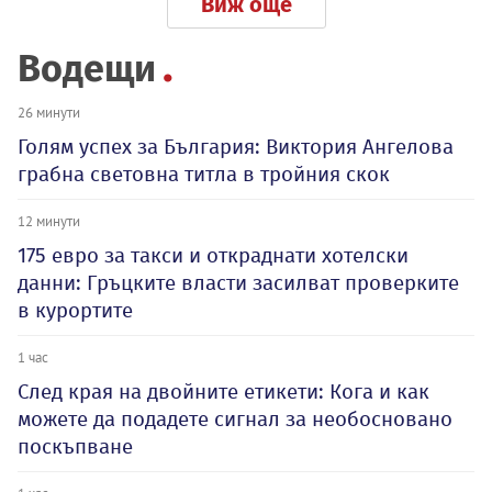
Виж още
Водещи
26 минути
Голям успех за България: Виктория Ангелова
грабна световна титла в тройния скок
12 минути
175 евро за такси и откраднати хотелски
данни: Гръцките власти засилват проверките
в курортите
1 час
След края на двойните етикети: Кога и как
можете да подадете сигнал за необосновано
поскъпване