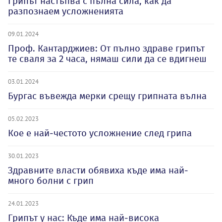
Грипът настъпва с пълна сила, как да
разпознаем усложненията
09.01.2024
Проф. Кантарджиев: От пълно здраве грипът
те сваля за 2 часа, нямаш сили да се вдигнеш
03.01.2024
Бургас въвежда мерки срещу грипната вълна
05.02.2023
Кое е най-честото усложнение след грипа
30.01.2023
Здравните власти обявиха къде има най-
много болни с грип
24.01.2023
Грипът у нас: Къде има най-висока