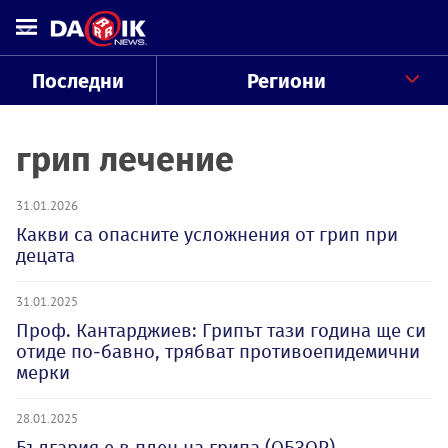
Последни
Региони
грип лечение
31.01.2026
Какви са опасните усложнения от грип при
децата
31.01.2025
Проф. Кантарджиев: Грипът тази година ще си
отиде по-бавно, трябват противоепидемични
мерки
28.01.2025
България е в плен на грипа (ОБЗОР)