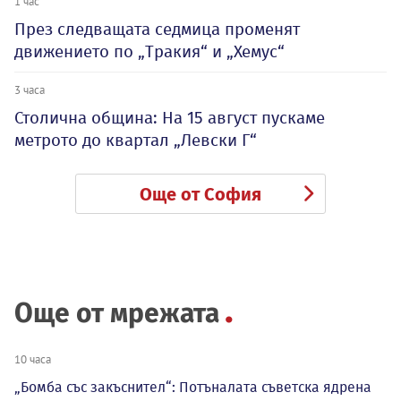
1 час
През следващата седмица променят
движението по „Тракия“ и „Хемус“
3 часа
Столична община: На 15 август пускаме
метрото до квартал „Левски Г“
Още от София
Още от мрежата
10 часа
„Бомба със закъснител“: Потъналата съветска ядрена