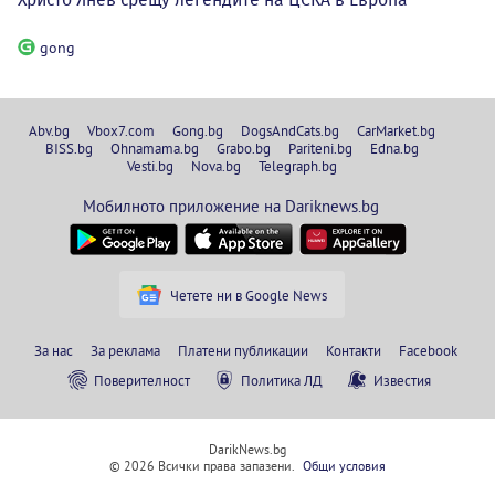
gong
Abv.bg
Vbox7.com
Gong.bg
DogsAndCats.bg
CarMarket.bg
BISS.bg
Ohnamama.bg
Grabo.bg
Pariteni.bg
Edna.bg
Vesti.bg
Nova.bg
Telegraph.bg
Мобилното приложение на Dariknews.bg
Четете ни в Google News
За нас
За реклама
Платени публикации
Контакти
Facebook
Поверителност
Политика ЛД
Известия
DarikNews.bg
© 2026 Всички права запазени.
Общи условия