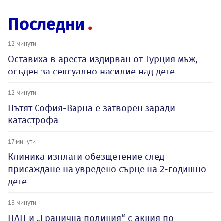
Последни
12 минути
Оставиха в ареста издирван от Турция мъж,
осъден за сексуално насилие над дете
12 минути
Пътят София-Варна е затворен заради
катастрофа
17 минути
Клиника изплати обезщетение след
присаждане на увредено сърце на 2-годишно
дете
18 минути
НАП и „Гранична полиция“ с акция по