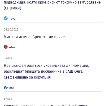
подводница, която крие риск от токсично замърсяване
(СНИМКИ)
nova
08.10.2025
Мит или истина: Времето ми влияе
edna
9 часа
Нов скандал разтърси украинската дипломация,
разследват бившата посланичка в САЩ Олга
Стефанишина за корупция
vesti
6 часа
Христо Янев срещу легендите на ЦСКА в Европа