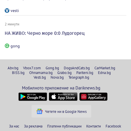
vesti
2 минути
НА ЖИВО: Черно море 0:0 Лудогорец
gong
Abv.bg
Vbox7.com
Gong.bg
DogsAndCats.bg
CarMarket.bg
BISS.bg
Ohnamama.bg
Grabo.bg
Pariteni.bg
Edna.bg
Vesti.bg
Nova.bg
Telegraph.bg
Мобилното приложение на Dariknews.bg
Четете ни в Google News
За нас
За реклама
Платени публикации
Контакти
Facebook