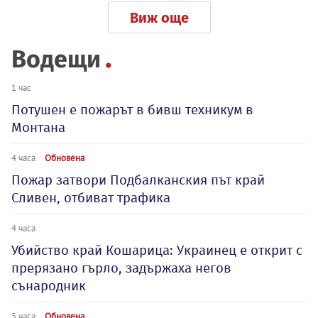
Виж още
Водещи
1 час
Потушен е пожарът в бивш техникум в
Монтана
4 часа
Обновена
Пожар затвори Подбалканския път край
Сливен, отбиват трафика
4 часа
Убийство край Кошарица: Украинец е открит с
прерязано гърло, задържаха негов
сънародник
5 часа
Обновена