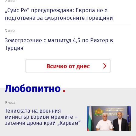
2 часа
„Суис Ре“ предупреждава: Европа не е
подготвена за смъртоносните горещини
3 часа
Земетресение с магнитуд 4,5 по Рихтер в
Турция
Всичко от днес
Любопитно
9 часа
Тениската на военния
министър взриви мрежите –
засенчи дрона край „Кардам“