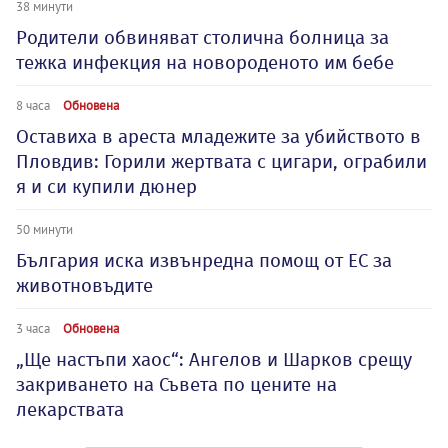
38 минути
Родители обвиняват столична болница за
тежка инфекция на новороденото им бебе
8 часа
Обновена
Оставиха в ареста младежите за убийството в
Пловдив: Горили жертвата с цигари, ограбили
я и си купили дюнер
50 минути
България иска извънредна помощ от ЕС за
животновъдите
3 часа
Обновена
„Ще настъпи хаос“: Ангелов и Шарков срещу
закриването на Съвета по цените на
лекарствата