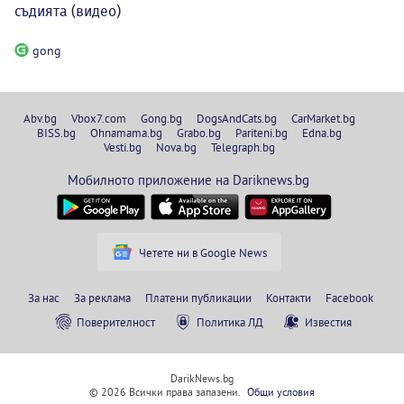
съдията (видео)
gong
Abv.bg
Vbox7.com
Gong.bg
DogsAndCats.bg
CarMarket.bg
BISS.bg
Ohnamama.bg
Grabo.bg
Pariteni.bg
Edna.bg
Vesti.bg
Nova.bg
Telegraph.bg
Мобилното приложение на Dariknews.bg
Четете ни в Google News
За нас
За реклама
Платени публикации
Контакти
Facebook
Поверителност
Политика ЛД
Известия
DarikNews.bg
© 2026 Всички права запазени.
Общи условия