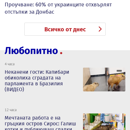
Проучване: 60% от украинците отхвърлят
отстъпки за Донбас
Всичко от днес
Любопитно
4 часа
Неканени гости: Капибари
обиколиха сградата на
парламента в Бразилия
(ВИДЕО)
12 часа
Мечтаната работа е на
гръцкия остров Сирос: Галиш
котки и публикуваш сладки