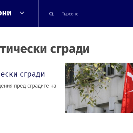
они
тически сгради
ески сгради
дения пред сградите на