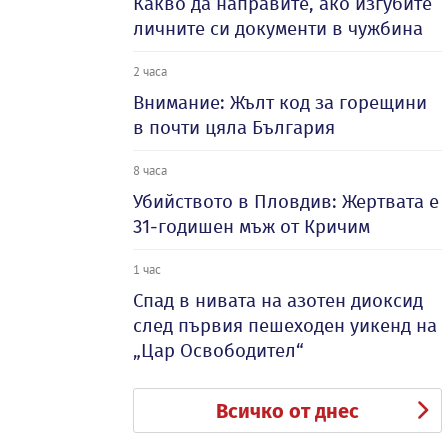
Какво да направите, ако изгубите
личните си документи в чужбина
2 часа
Внимание: Жълт код за горещини
в почти цяла България
8 часа
Убийството в Пловдив: Жертвата е
31-годишен мъж от Кричим
1 час
Спад в нивата на азотен диоксид
след първия пешеходен уикенд на
„Цар Освободител“
Всичко от днес