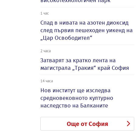
високотехнологичен парк
1 час
Спад в нивата на азотен диоксид
след първия пешеходен уикенд на
„Цар Освободител“
2 часа
Затварят за кратко лента на
магистрала „Тракия“ край София
14 часа
Нов институт ще изследва
средновековното културно
наследство на Балканите
Още от София