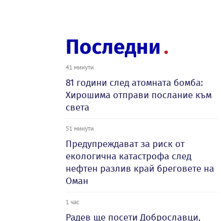
Последни
41 минути
81 години след атомната бомба:
Хирошима отправи послание към
света
51 минути
Предупреждават за риск от
екологична катастрофа след
нефтен разлив край бреговете на
Оман
1 час
Радев ще посети Доброславци,