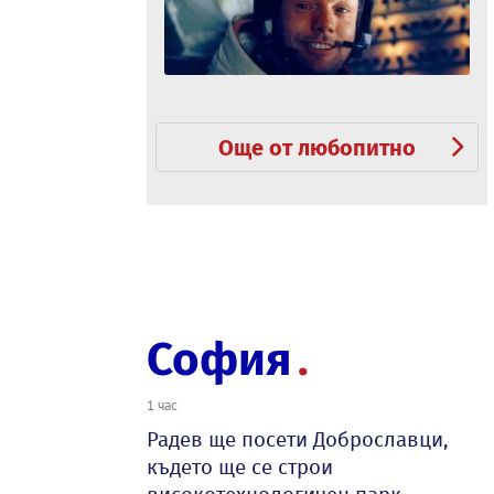
Още от любопитно
София
1 час
Радев ще посети Доброславци,
където ще се строи