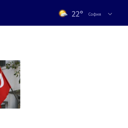
22°
София