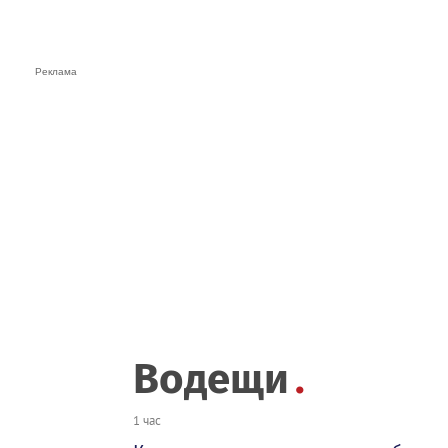
Водещи
1 час