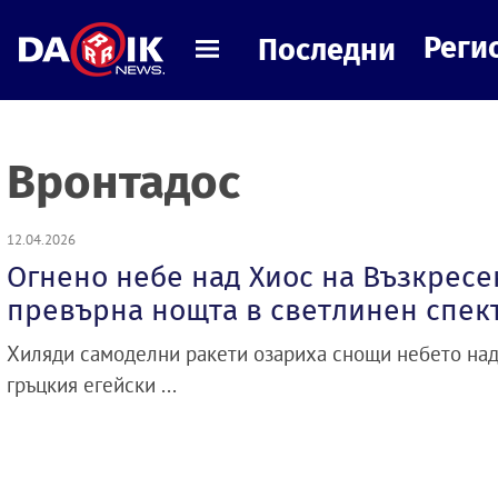
Реги
Последни
Вронтадос
12.04.2026
Огнено небе над Хиос на Възкресе
превърна нощта в светлинен спек
Хиляди самоделни ракети озариха снощи небето над
гръцкия егейски ...