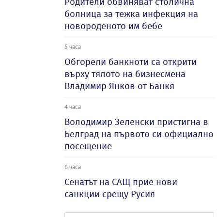
Родители обвиняват столична
болница за тежка инфекция на
новороденото им бебе
5 часа
Обгорели банкноти са открити
върху тялото на бизнесмена
Владимир Янков от Банкя
4 часа
Володимир Зеленски пристигна в
Белград на първото си официално
посещение
6 часа
Сенатът на САЩ прие нови
санкции срещу Русия