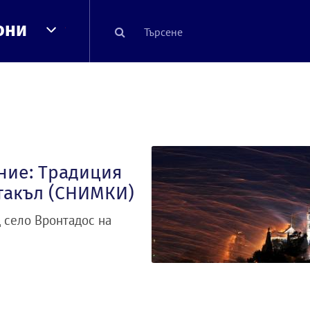
они
ние: Традиция
такъл (СНИМКИ)
 село Вронтадос на