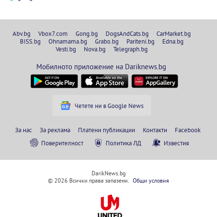
Abv.bg
Vbox7.com
Gong.bg
DogsAndCats.bg
CarMarket.bg
BISS.bg
Ohnamama.bg
Grabo.bg
Pariteni.bg
Edna.bg
Vesti.bg
Nova.bg
Telegraph.bg
Мобилното приложение на Dariknews.bg
Четете ни в Google News
За нас
За реклама
Платени публикации
Контакти
Facebook
Поверителност
Политика ЛД
Известия
DarikNews.bg
© 2026 Всички права запазени.
Общи условия