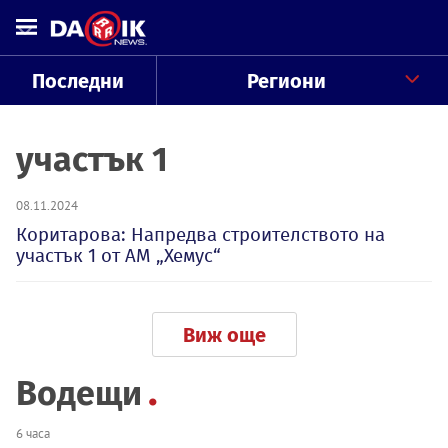
Последни
Региони
участък 1
08.11.2024
Коритарова: Напредва строителството на
участък 1 от АМ „Хемус“
Виж още
Водещи
6 часа