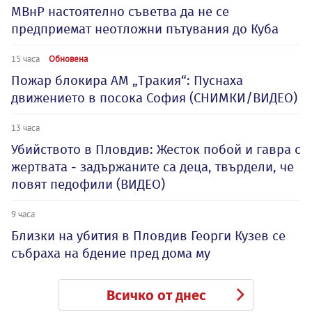
МВнР настоятелно съветва да не се
предприемат неотложни пътувания до Куба
15 часа
Обновена
Пожар блокира АМ „Тракия“: Пуснаха
движението в посока София (СНИМКИ/ВИДЕО)
13 часа
Убийството в Пловдив: Жесток побой и гавра с
жертвата - задържаните са деца, твърдели, че
ловят педофили (ВИДЕО)
9 часа
Близки на убития в Пловдив Георги Кузев се
събраха на бдение пред дома му
Всичко от днес