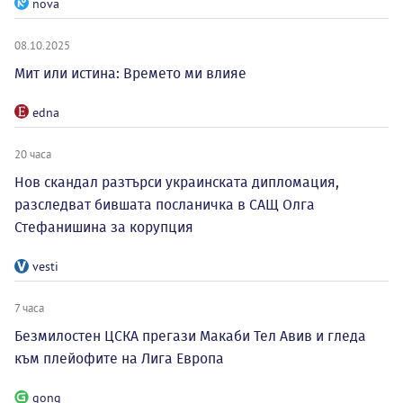
nova
08.10.2025
Мит или истина: Времето ми влияе
edna
20 часа
Нов скандал разтърси украинската дипломация,
разследват бившата посланичка в САЩ Олга
Стефанишина за корупция
vesti
7 часа
Безмилостен ЦСКА прегази Макаби Тел Авив и гледа
към плейофите на Лига Европа
gong