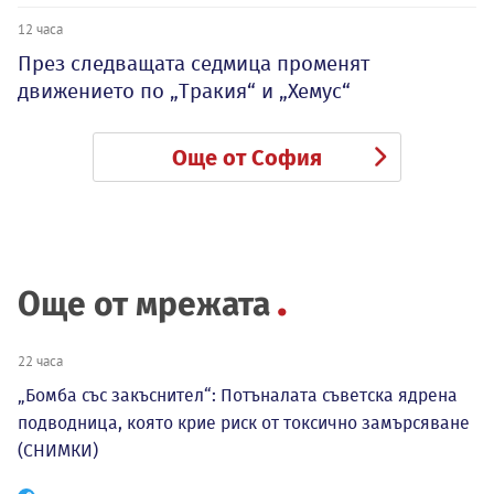
12 часа
През следващата седмица променят
движението по „Тракия“ и „Хемус“
Още от София
Още от мрежата
22 часа
„Бомба със закъснител“: Потъналата съветска ядрена
подводница, която крие риск от токсично замърсяване
(СНИМКИ)