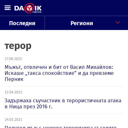
Последни
Региони
терор
27.08.2025
Мъжът, отвлечен и бит от Васил Михайлов:
Искаше „такса спокойствие“ и да превземе
Перник
22.04.2021
Задържаха съучастник в терористичната атака
в Ница през 2016 г.
24.03.2021
Полугол мъж с ножове тероризира съседите