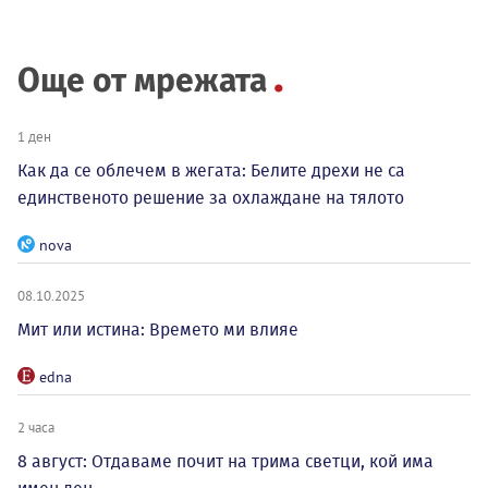
Още от мрежата
1 ден
Как да се облечем в жегата: Белите дрехи не са
единственото решение за охлаждане на тялото
nova
08.10.2025
Мит или истина: Времето ми влияе
edna
2 часа
8 август: Отдаваме почит на трима светци, кой има