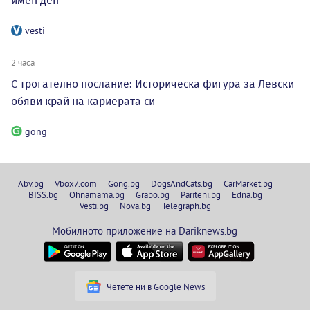
имен ден
vesti
2 часа
С трогателно послание: Историческа фигура за Левски
обяви край на кариерата си
gong
Abv.bg
Vbox7.com
Gong.bg
DogsAndCats.bg
CarMarket.bg
BISS.bg
Ohnamama.bg
Grabo.bg
Pariteni.bg
Edna.bg
Vesti.bg
Nova.bg
Telegraph.bg
Мобилното приложение на Dariknews.bg
Четете ни в Google News