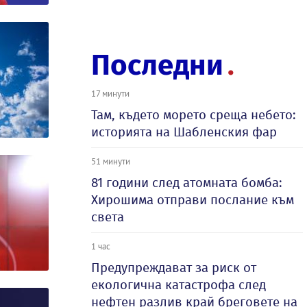
Последни
17 минути
Там, където морето среща небето:
историята на Шабленския фар
51 минути
81 години след атомната бомба:
Хирошима отправи послание към
света
1 час
Предупреждават за риск от
екологична катастрофа след
нефтен разлив край бреговете на