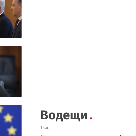
Водещи
1 час