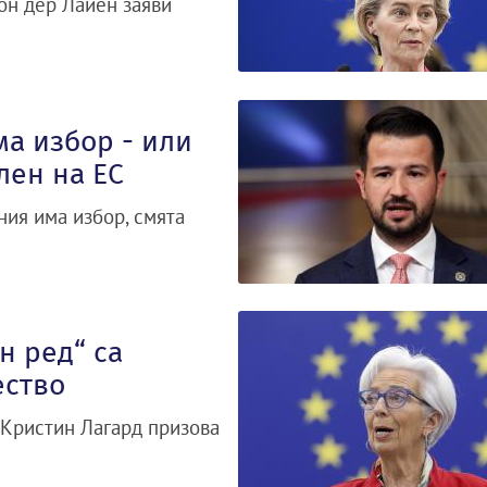
он дер Лайен заяви
ма избор - или
лен на ЕС
ия има избор, смята
н ред“ са
ество
 Кристин Лагард призова