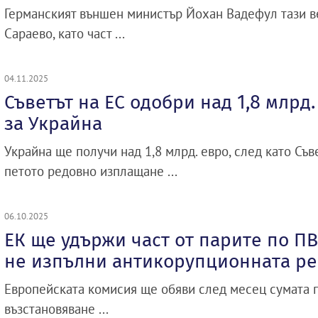
Германският външен министър Йохан Вадефул тази в
Сараево, като част ...
04.11.2025
Съветът на ЕС одобри над 1,8 млрд
за Украйна
Украйна ще получи над 1,8 млрд. евро, след като Съв
петото редовно изплащане ...
06.10.2025
ЕК ще удържи част от парите по ПВ
не изпълни антикорупционната р
Европейската комисия ще обяви след месец сумата п
възстановяване ...