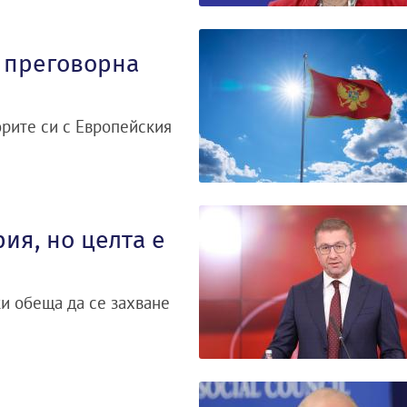
а преговорна
орите си с Европейския
ия, но целта е
и обеща да се захване