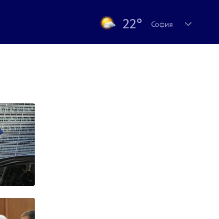
22°
София