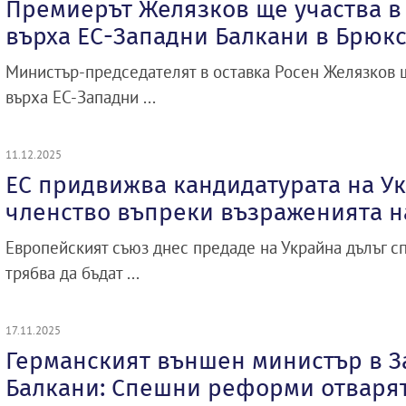
Премиерът Желязков ще участва в
върха ЕС-Западни Балкани в Брюк
Министър-председателят в оставка Росен Желязков щ
върха ЕС-Западни ...
11.12.2025
ЕС придвижва кандидатурата на Ук
членство въпреки възраженията н
Европейският съюз днес предаде на Украйна дълъг с
трябва да бъдат ...
17.11.2025
Германският външен министър в З
Балкани: Спешни реформи отварят