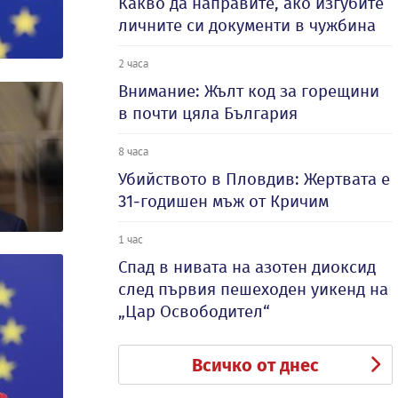
Какво да направите, ако изгубите
личните си документи в чужбина
2 часа
Внимание: Жълт код за горещини
в почти цяла България
8 часа
Убийството в Пловдив: Жертвата е
31-годишен мъж от Кричим
1 час
Спад в нивата на азотен диоксид
след първия пешеходен уикенд на
„Цар Освободител“
Всичко от днес