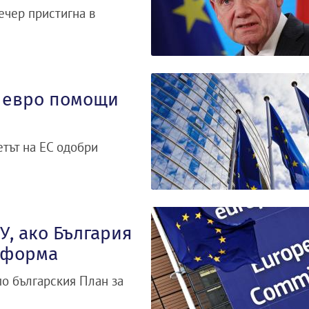
ечер пристигна в
. евро помощи
етът на ЕС одобри
У, ако България
еформа
о българския План за