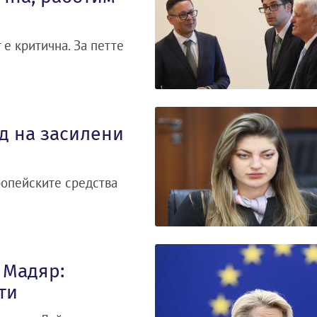
 е критична. За петте
д на засилени
ропейските средства
 Мадяр:
ти