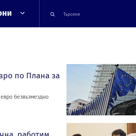
они
вро по Плана за
 евро безвъзмездно
ична, работим