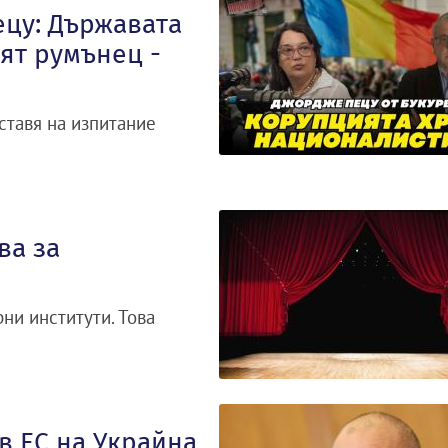
цу: Държавата
ят румънец -
ставя на изпитание
ва за
ни институти. Това
в ЕС на Украйна