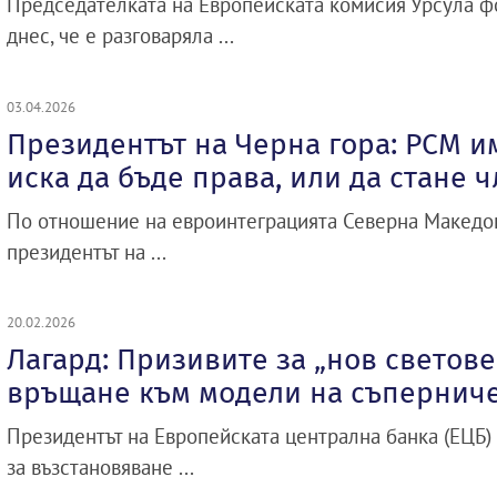
Председателката на Европейската комисия Урсула ф
днес, че е разговаряла ...
03.04.2026
Президентът на Черна гора: РСМ и
иска да бъде права, или да стане ч
По отношение на евроинтеграцията Северна Македон
президентът на ...
20.02.2026
Лагард: Призивите за „нов светове
връщане към модели на съпернич
Президентът на Европейската централна банка (ЕЦБ)
за възстановяване ...