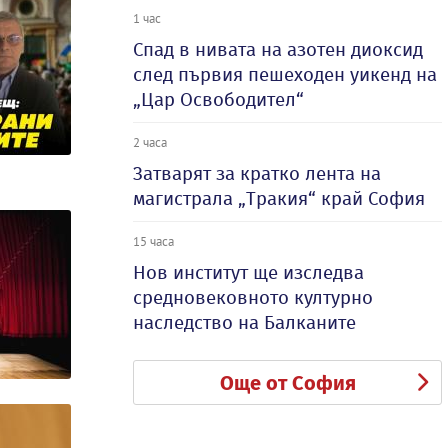
1 час
Спад в нивата на азотен диоксид
след първия пешеходен уикенд на
„Цар Освободител“
2 часа
Затварят за кратко лента на
магистрала „Тракия“ край София
15 часа
Нов институт ще изследва
средновековното културно
наследство на Балканите
Още от София