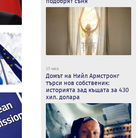
подобрят съня
15 часа
Домът на Нийл Армстронг
търси нов собственик:
историята зад къщата за 430
хил. долара