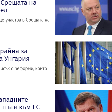
 Срещата на
сел
е участва в Срещата на
райна за
а Унгария
писък с реформи, които
ападните
 пътя към ЕС