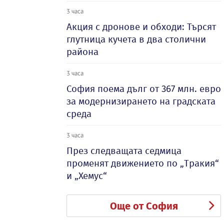
3 часа
Акция с дронове и обходи: Търсят
глутница кучета в два столични
района
3 часа
София поема дълг от 367 млн. евро
за модернизирането на градската
среда
3 часа
През следващата седмица
променят движението по „Тракия“
и „Хемус“
Още от София