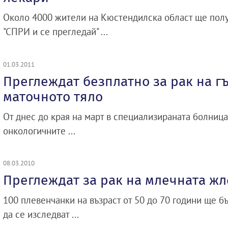
Около 4000 жители на Кюстендилска област ще полу
"СПРИ и се прегледай" ...
01.03.2011
Преглеждат безплатно за рак на г
маточното тяло
От днес до края на март в специализираната болница
онкологичните ...
08.03.2010
Преглеждат за рак на млечната жл
100 плевенчанки на възраст от 50 до 70 години ще б
да се изследват ...