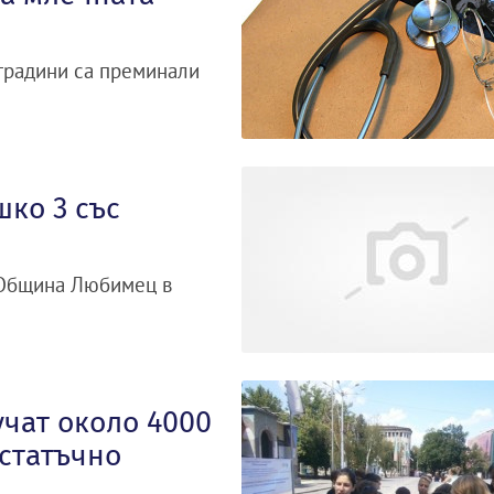
 градини са преминали
ко 3 със
в Община Любимец в
учат около 4000
остатъчно