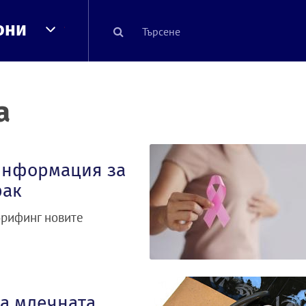
они
а
информация за
рак
брифинг новите
на млечната