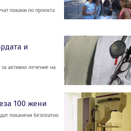
чат покани по проекта
ърдата и
 за активно лечение на
еза 100 жени
ъдат поканени безплатно