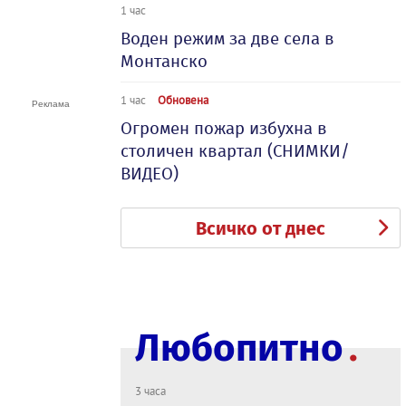
1 час
Воден режим за две села в
Монтанско
1 час
Обновена
Огромен пожар избухна в
столичен квартал (СНИМКИ/
ВИДЕО)
Всичко от днес
Любопитно
3 часа