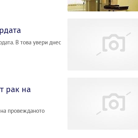
рдата
дата. В това увери днес
т рак на
а на провежданото