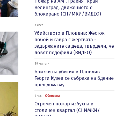
Пожар на АМ „Тракия“ край
Велинград, движението е
блокирано (СНИМКИ/ВИДЕО)
4 часа
Убийството в Пловдив: Жесток
побой и гавра с жертвата -
задържаните са деца, твърдели, че
ловят педофили (ВИДЕО)
39 минути
Близки на убития в Пловдив
Георги Кузев се събраха на бдение
пред дома му
1 час
Обновена
Огромен пожар избухна в
столичен квартал (СНИМКИ/