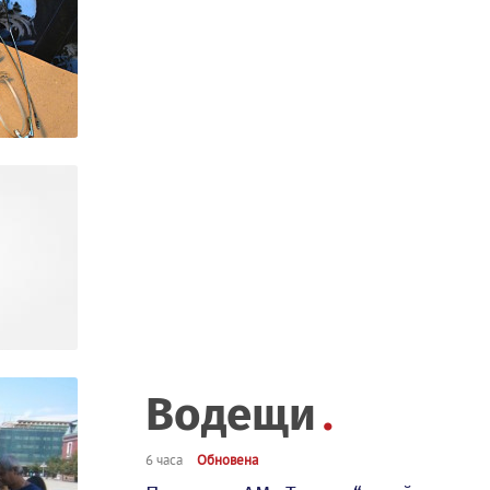
Водещи
6 часа
Обновена