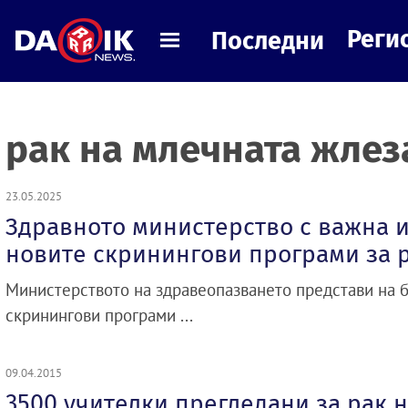
Реги
Последни
рак на млечната жлез
23.05.2025
Здравното министерство с важна 
новите скринингови програми за 
Министерството на здравеопазването представи на 
скринингови програми ...
09.04.2015
3500 учителки прегледани за рак 