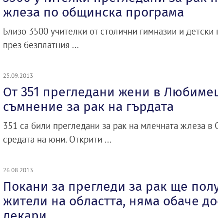
жлеза по общинска програма
Близо 3500 учителки от столични гимназии и детски
през безплатния ...
25.09.2013
От 351 прегледани жени в Любимеш
съмнение за рак на гърдата
351 са били прегледани за рак на млечната жлеза 
средата на юни. Открити ...
26.08.2013
Покани за прегледи за рак ще пол
жители на областта, няма обаче д
лекари