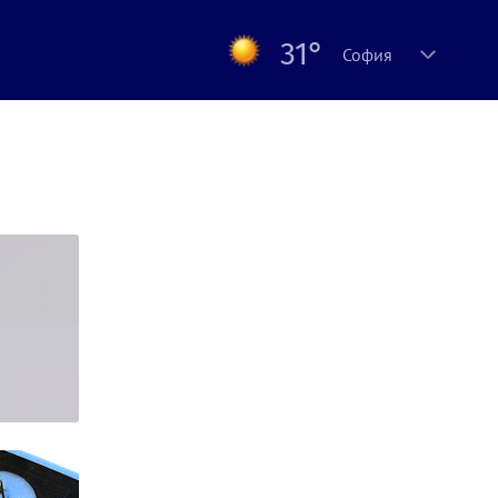
31°
София