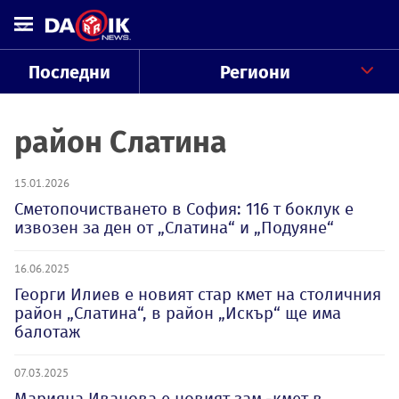
Последни
Региони
район Слатина
15.01.2026
Сметопочистването в София: 116 т боклук е
извозен за ден от „Слатина“ и „Подуяне“
16.06.2025
Георги Илиев е новият стар кмет на столичния
район „Слатина“, в район „Искър“ ще има
балотаж
07.03.2025
Марияна Иванова е новият зам.-кмет в