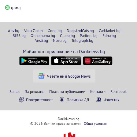
gong
Abv.bg
Vbox7.com
Gong.bg
DogsAndCats.bg
CarMarket.bg
BISS.bg
Ohnamama.bg
Grabo.bg
Pariteni.bg
Edna.bg
Vesti.bg
Nova.bg
Telegraph.bg
Мобилното приложение на Dariknews.bg
Четете ни в Google News
За нас
За реклама
Платени публикации
Контакти
Facebook
Поверителност
Политика ЛД
Известия
DarikNews.bg
© 2026 Всички права запазени.
Общи условия