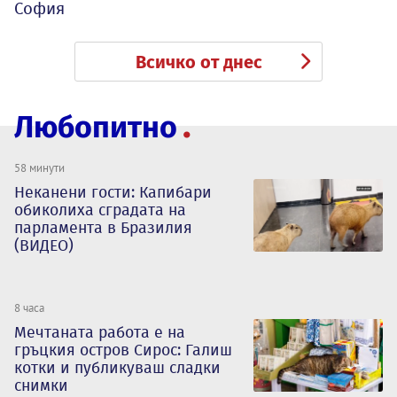
София
Всичко от днес
Любопитно
58 минути
Неканени гости: Капибари
обиколиха сградата на
парламента в Бразилия
(ВИДЕО)
8 часа
Мечтаната работа е на
гръцкия остров Сирос: Галиш
котки и публикуваш сладки
снимки