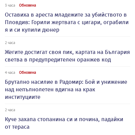
3 часа
Обновена
Оставиха в ареста младежите за убийството в
Пловдив: Горили жертвата с цигари, ограбили
я и си купили дюнер
2 часа
Жегите достигат своя пик, картата на България
светва в предупредителен оранжев код
4 часа
Обновена
Брутално насилие в Радомир: Бой и унижение
над непълнолетен вдигна на крак
институциите
2 часа
Куче захапа стопанина си и почина, падайки
от тераса