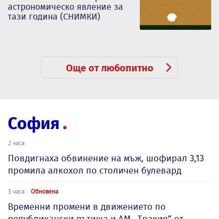
астрономическо явление за
тази година (СНИМКИ)
Още от любопитно
София
2 часа
Повдигнаха обвинение на мъж, шофирал 3,13
промила алкохол по столичен булевард
3 часа
Обновена
Временни промени в движението по
републикански пътища и АМ „Тракия“ от