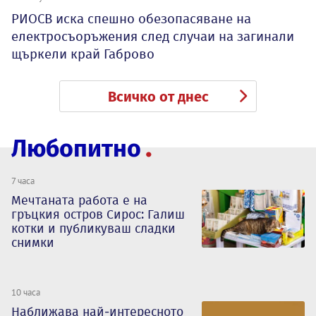
РИОСВ иска спешно обезопасяване на
електросъоръжения след случаи на загинали
щъркели край Габрово
Всичко от днес
Любопитно
7 часа
Мечтаната работа е на
гръцкия остров Сирос: Галиш
котки и публикуваш сладки
снимки
10 часа
Наближава най-интересното