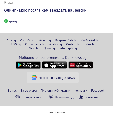
9 часа
Олимпиакос посяга към звездата на Левски
gong
Abv.bg
Vbox7.com
Gong.bg
DogsAndCats.bg
CarMarket.bg
BISS.bg
Ohnamama.bg
Grabo.bg
Pariteni.bg
Edna.bg
Vesti.bg
Nova.bg
Telegraph.bg
Мобилното приложение на Dariknews.bg
Четете ни в Google News
За нас
За реклама
Платени публикации
Контакти
Facebook
Поверителност
Политика ЛД
Известия
DarikNews.bg