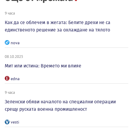
9 часа
Как да се облечем в жегата: Белите дрехи не са
единственото решение за охлаждане на тялото
nova
08.10.2025
Мит или истина: Времето ми влияе
edna
9 часа
Зеленски обяви началото на специални операции
срещу руската военна промишленост
vesti