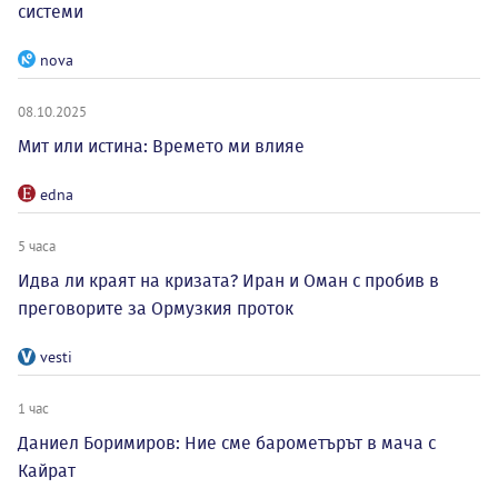
системи
nova
08.10.2025
Мит или истина: Времето ми влияе
edna
5 часа
Идва ли краят на кризата? Иран и Оман с пробив в
преговорите за Ормузкия проток
vesti
1 час
Даниел Боримиров: Ние сме барометърът в мача с
Кайрат