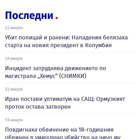
Последни
11 минути
Убит полицай и ранени: Нападения белязаха
старта на новия президент в Колумбия
19 минути
Инцидент затруднява движението по
магистрала „Хемус“ (СНИМКИ)
32 минути
Иран постави ултиматум на САЩ: Ормузкият
проток остава затворен
53 минути
Повдигнаха обвинение на 18-годишния
обвинен в умишлено убийство на чичо му