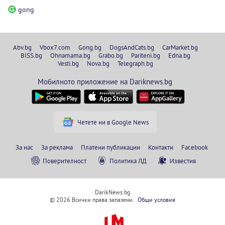
gong
Abv.bg
Vbox7.com
Gong.bg
DogsAndCats.bg
CarMarket.bg
BISS.bg
Ohnamama.bg
Grabo.bg
Pariteni.bg
Edna.bg
Vesti.bg
Nova.bg
Telegraph.bg
Мобилното приложение на Dariknews.bg
Четете ни в Google News
За нас
За реклама
Платени публикации
Контакти
Facebook
Поверителност
Политика ЛД
Известия
DarikNews.bg
© 2026 Всички права запазени.
Общи условия