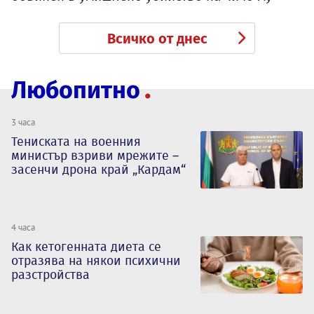
Всичко от днес
Любопитно
3 часа
Тениската на военния
министър взриви мрежите –
засенчи дрона край „Кардам“
4 часа
Как кетогенната диета се
отразява на някои психични
разстройства