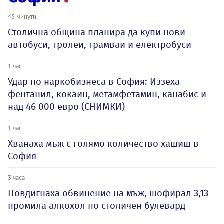
45 минути
Столична община планира да купи нови
автобуси, тролеи, трамваи и електробуси
1 час
Удар по наркобизнеса в София: Иззеха
фентанил, кокаин, метамфетамин, канабис и
над 46 000 евро (СНИМКИ)
1 час
Хванаха мъж с голямо количество хашиш в
София
3 часа
Повдигнаха обвинение на мъж, шофирал 3,13
промила алкохол по столичен булевард