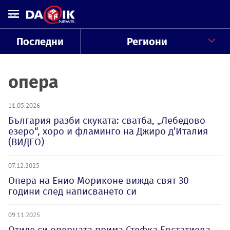
Последни
Региони
опера
11.05.2026
България разби скуката: сватба, „Лебедово
езеро“, хоро и фламинго на Джиро д’Италия
(ВИДЕО)
07.12.2025
Опера на Енио Мориконе вижда свят 30
години след написването си
09.11.2025
Отиде си оперната прима Стефка Евстатиева