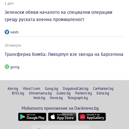
1 ден
Зеленски обяви началото на специални операции
срещу руската военна промишленост
vesti
20 минути
Трансферна бомба: Ливърпул взе звезда на Барселона
gong
Abv.bg
Vbox7.com
Gong.bg
DogsAndCats.bg
CarMarket.bg
BISS.bg
Ohnamama.bg
Grabo.bg
Pariteni.bg
Edna.bg
Vesti.bg
Nova.bg
Telegraph.bg
Мобилното приложение на Dariknews.bg