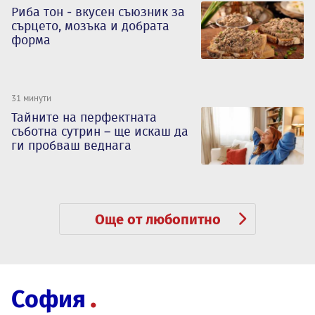
Риба тон - вкусен съюзник за
сърцето, мозъка и добрата
форма
31 минути
Тайните на перфектната
съботна сутрин – ще искаш да
ги пробваш веднага
Още от любопитно
София