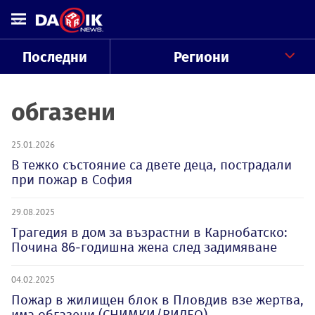
Последни
Региони
обгазени
25.01.2026
В тежко състояние са двете деца, пострадали
при пожар в София
29.08.2025
Трагедия в дом за възрастни в Карнобатско:
Почина 86-годишна жена след задимяване
04.02.2025
Пожар в жилищен блок в Пловдив взе жертва,
има обгазени (СНИМКИ/ВИДЕО)