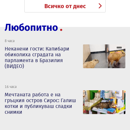
Всичко от днес
Любопитно
8 часа
Неканени гости: Капибари
обиколиха сградата на
парламента в Бразилия
(ВИДЕО)
16 часа
Мечтаната работа е на
гръцкия остров Сирос: Галиш
котки и публикуваш сладки
снимки