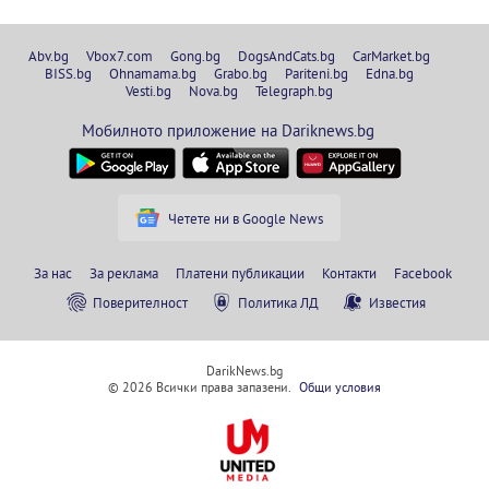
Abv.bg
Vbox7.com
Gong.bg
DogsAndCats.bg
CarMarket.bg
BISS.bg
Ohnamama.bg
Grabo.bg
Pariteni.bg
Edna.bg
Vesti.bg
Nova.bg
Telegraph.bg
Мобилното приложение на Dariknews.bg
Четете ни в Google News
За нас
За реклама
Платени публикации
Контакти
Facebook
Поверителност
Политика ЛД
Известия
DarikNews.bg
© 2026 Всички права запазени.
Общи условия