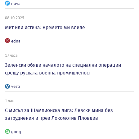
nova
08.10.2025
Мит или истина: Времето ми влияе
edna
17 часа
Зеленски обяви началото на специални операции
срещу руската военна промишленост
vesti
1 час
С мисъл за Шампионска лига: Левски мина без
затруднения и през Локомотив Пловдив
gong