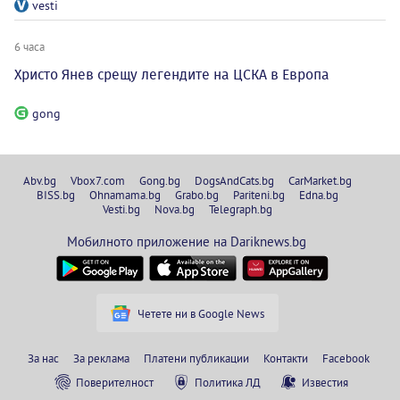
vesti
6 часа
Христо Янев срещу легендите на ЦСКА в Европа
gong
Abv.bg
Vbox7.com
Gong.bg
DogsAndCats.bg
CarMarket.bg
BISS.bg
Ohnamama.bg
Grabo.bg
Pariteni.bg
Edna.bg
Vesti.bg
Nova.bg
Telegraph.bg
Мобилното приложение на Dariknews.bg
Четете ни в Google News
За нас
За реклама
Платени публикации
Контакти
Facebook
Поверителност
Политика ЛД
Известия