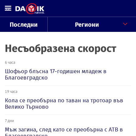
Последни
Региони
Несъобразена скорост
6 часа
Шофьор блъсна 17-годишен младеж в
Благоевградско
19 часа
Кола се преобърна по таван на тротоар във
Велико Търново
7 дни
Мъж загина, след като се преобърна с АТВ в
Благоевградско