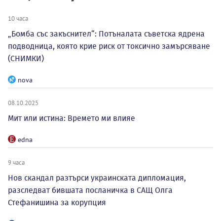
10 часа
„Бомба със закъснител“: Потъналата съветска ядрена
подводница, която крие риск от токсично замърсяване
(СНИМКИ)
nova
08.10.2025
Мит или истина: Времето ми влияе
edna
9 часа
Нов скандал разтърси украинската дипломация,
разследват бившата посланичка в САЩ Олга
Стефанишина за корупция