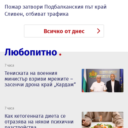
Пожар затвори Подбалканския път край
Сливен, отбиват трафика
Всичко от днес
Любопитно
7 часа
Тениската на военния
министър взриви мрежите –
засенчи дрона край „Кардам“
7 часа
Как кетогенната диета се
отразява на някои психични
разстройства