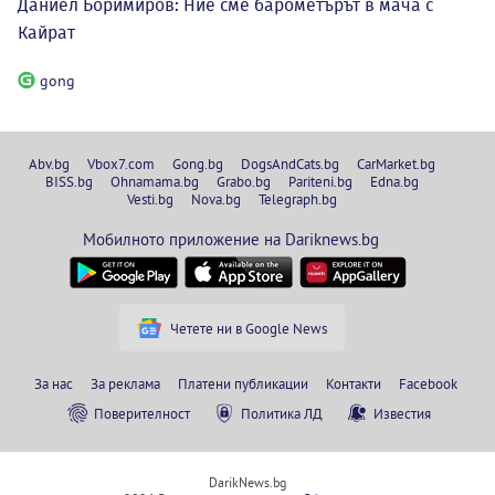
Даниел Боримиров: Ние сме барометърът в мача с
Кайрат
gong
Abv.bg
Vbox7.com
Gong.bg
DogsAndCats.bg
CarMarket.bg
BISS.bg
Ohnamama.bg
Grabo.bg
Pariteni.bg
Edna.bg
Vesti.bg
Nova.bg
Telegraph.bg
Мобилното приложение на Dariknews.bg
Четете ни в Google News
За нас
За реклама
Платени публикации
Контакти
Facebook
Поверителност
Политика ЛД
Известия
DarikNews.bg