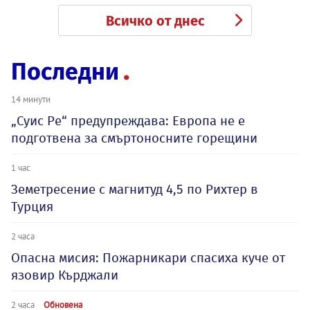
Всичко от днес
Последни
14 минути
„Суис Ре“ предупреждава: Европа не е
подготвена за смъртоносните горещини
1 час
Земетресение с магнитуд 4,5 по Рихтер в
Турция
2 часа
Опасна мисия: Пожарникари спасиха куче от
язовир Кърджали
2 часа
Обновена