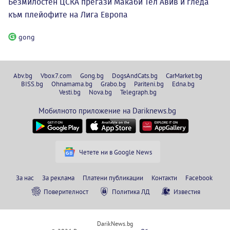
Безмилостен ЦСКА прегази Макаби Тел Авив и гледа
към плейофите на Лига Европа
gong
Abv.bg
Vbox7.com
Gong.bg
DogsAndCats.bg
CarMarket.bg
BISS.bg
Ohnamama.bg
Grabo.bg
Pariteni.bg
Edna.bg
Vesti.bg
Nova.bg
Telegraph.bg
Мобилното приложение на Dariknews.bg
Четете ни в Google News
За нас
За реклама
Платени публикации
Контакти
Facebook
Поверителност
Политика ЛД
Известия
DarikNews.bg