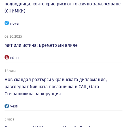
подводница, която крие риск от токсично замърсяване
(СНИМКИ)
nova
08.10.2025
Мит или истина: Времето ми влияе
edna
16 часа
Нов скандал разтърси украинската дипломация,
разследват бившата посланичка в САЩ Олга
Стефанишина за корупция
vesti
3 часа