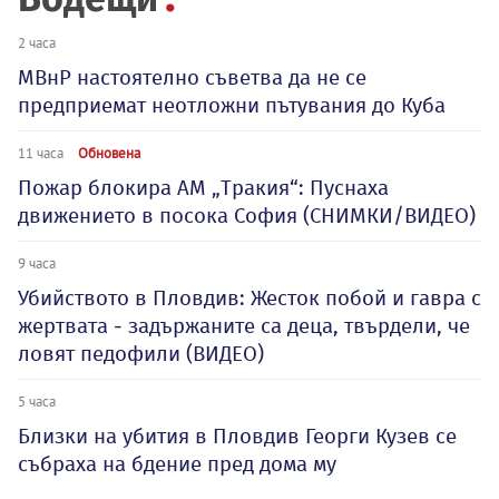
2 часа
МВнР настоятелно съветва да не се
предприемат неотложни пътувания до Куба
11 часа
Обновена
Пожар блокира АМ „Тракия“: Пуснаха
движението в посока София (СНИМКИ/ВИДЕО)
9 часа
Убийството в Пловдив: Жесток побой и гавра с
жертвата - задържаните са деца, твърдели, че
ловят педофили (ВИДЕО)
5 часа
Близки на убития в Пловдив Георги Кузев се
събраха на бдение пред дома му