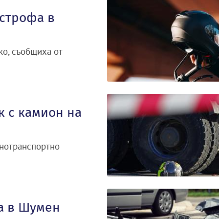
астрофа в
ко, съобщиха от
к с камион на
тнотранспортно
а в Шумен