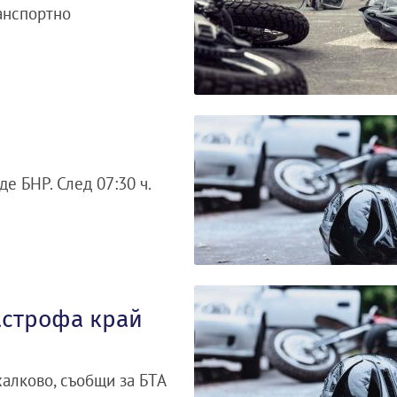
анспортно
е БНР. След 07:30 ч.
астрофа край
халково, съобщи за БТА