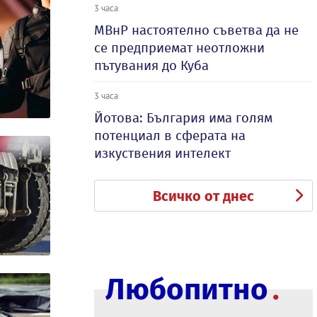
3 часа
МВнР настоятелно съветва да не
се предприемат неотложни
пътувания до Куба
3 часа
Йотова: България има голям
потенциал в сферата на
изкуствения интелект
Всичко от днес
Любопитно