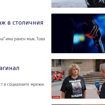
аж в столичния
на“ има ранен мъж. Това
загинал
ст в социалните мрежи.