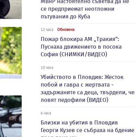
МВнР настоятелно съветва да не
се предприемат неотложни
пътувания до Куба
12 часа
Обновена
Пожар блокира АМ „Тракия“:
Пуснаха движението в посока
София (СНИМКИ/ВИДЕО)
10 часа
Убийството в Пловдив: Жесток
побой и гавра с жертвата -
задържаните са деца, твърдели, че
ловят педофили (ВИДЕО)
6 часа
Близки на убития в Пловдив
Георги Кузев се събраха на бдение