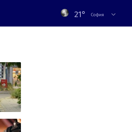
21°
София