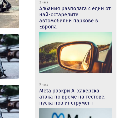
2 часа
Албания разполага с един от
най-остарелите
автомобилни паркове в
Европа
9 часа
Meta разкри AI хакерска
атака по време на тестове,
пуска нов инструмент