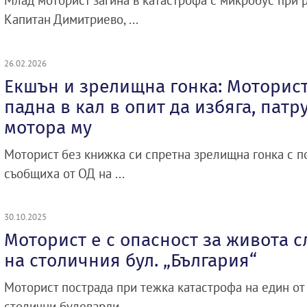
Млад моторист загина в катастрофа с микробус при 
Капитан Димитриево, ...
26.02.2026
Екшън и зрелищна гонка: Моторис
падна в кал в опит да избяга, патр
мотора му
Моторист без книжка си спретна зрелищна гонка с п
съобщиха от ОД на ...
30.10.2025
Моторист е с опасност за живота 
на столичния бул. „България“
Моторист пострада при тежка катастрофа на един от
столични булеварди ...