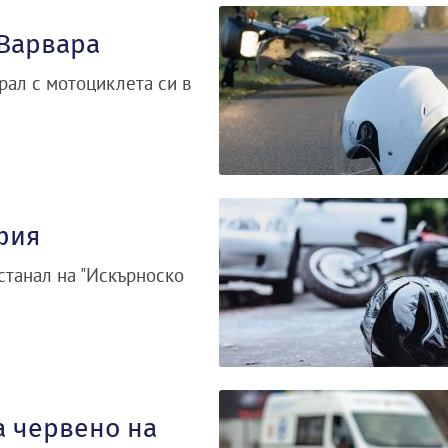
 Варвара
рал с мотоциклета си в
фия
станал на "Искърноско
а червено на