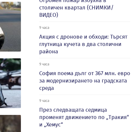
Огромен пожар избухна в
столичен квартал (СНИМКИ/
ВИДЕО)
9 часа
Акция с дронове и обходи: Търсят
глутница кучета в два столични
района
9 часа
София поема дълг от 367 млн. евро
за модернизирането на градската
среда
9 часа
През следващата седмица
променят движението по „Тракия“
и „Хемус“