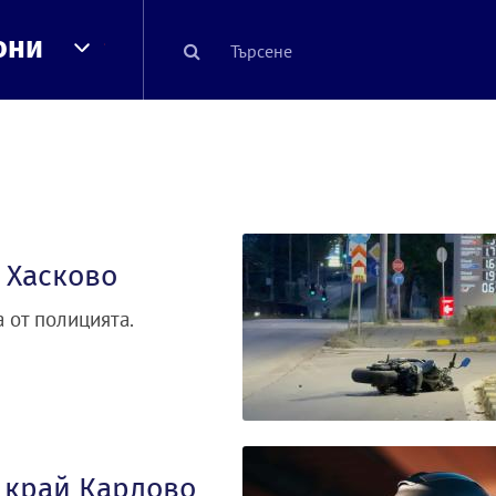
они
 Хасково
 от полицията.
б край Карлово