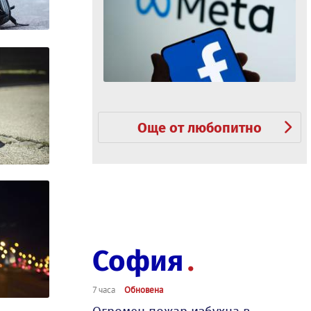
Още от любопитно
София
7 часа
Обновена