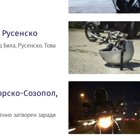
 Русенско
 Бяла, Русенско. Това
орско-Созопол,
енно затворен заради