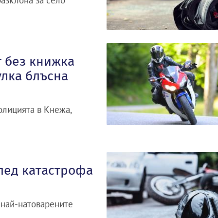
разклона за село
т без книжка
улка блъсна
олицията в Кнежа,
след катастрофа
 най-натоварените