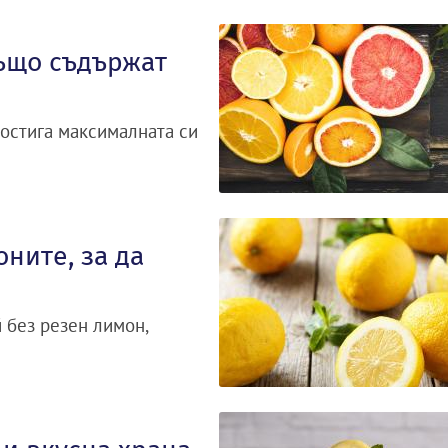
ъщо съдържат
остига максималната си
ните, за да
й без резен лимон,