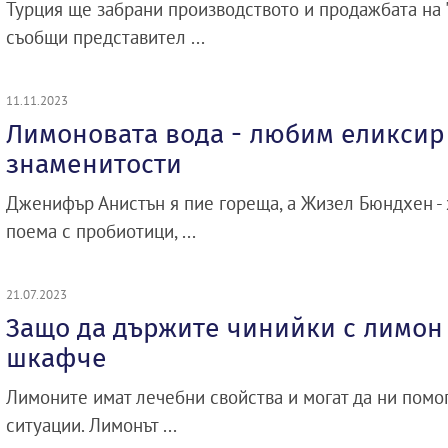
Турция ще забрани производството и продажбата на "
съобщи представител ...
11.11.2023
Лимоновата вода - любим еликсир
знаменитости
Дженифър Анистън я пие гореща, а Жизел Бюндхен - 
поема с пробиотици, ...
21.07.2023
Защо да държите чинийки с лимон
шкафче
Лимоните имат лечебни свойства и могат да ни помо
ситуации. Лимонът ...