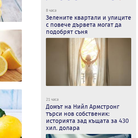
8 часа
Зелените квартали и улиците
с повече дървета могат да
подобрят съня
21 часа
Домът на Нийл Армстронг
търси нов собственик:
историята зад къщата за 430
хил. долара