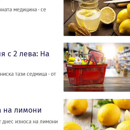
ната медицина - се
 с 2 лева: На
ниска тази седмица - от
а на лимони
т днес износа на лимони