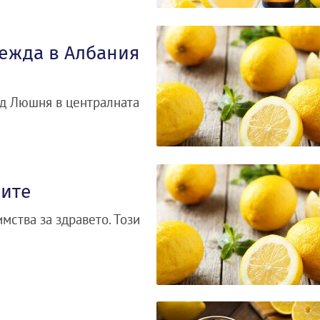
лежда в Албания
рад Люшня в централната
иите
мства за здравето. Този