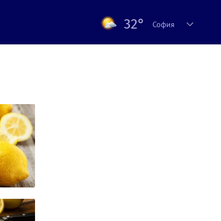
32°
София