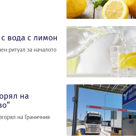
 с вода с лимон
вен ритуал за началото
горял на
во“
згорял на Граничния