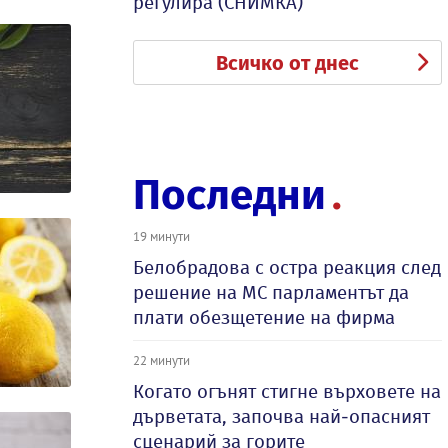
регулира (СНИМКА)
Всичко от днес
Последни
19 минути
Белобрадова с остра реакция след
решение на МС парламентът да
плати обезщетение на фирма
22 минути
Когато огънят стигне върховете на
дърветата, започва най-опасният
сценарий за горите