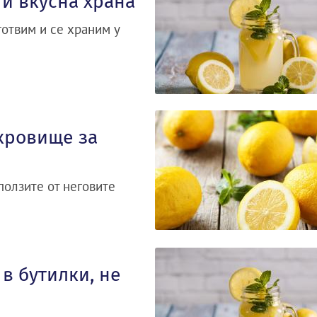
 и вкусна храна
готвим и се храним у
кровище за
ползите от неговите
в бутилки, не