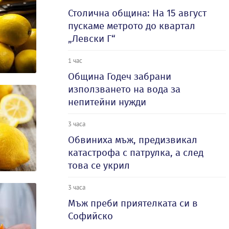
Столична община: На 15 август
пускаме метрото до квартал
„Левски Г“
1 час
Община Годеч забрани
използването на вода за
непитейни нужди
3 часа
Обвиниха мъж, предизвикал
катастрофа с патрулка, а след
това се укрил
3 часа
Мъж преби приятелката си в
Софийско