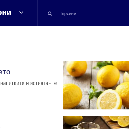
они
ето
апитките и ястията - те
е