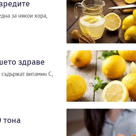
 вредите
дна за някои хора,
шето здраве
 съдържат витамин С,
0 тона