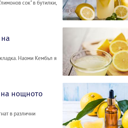
лимонов сок" в бутилки,
 на
хладка. Наоми Кембъл я
 на нощното
гнат в различни