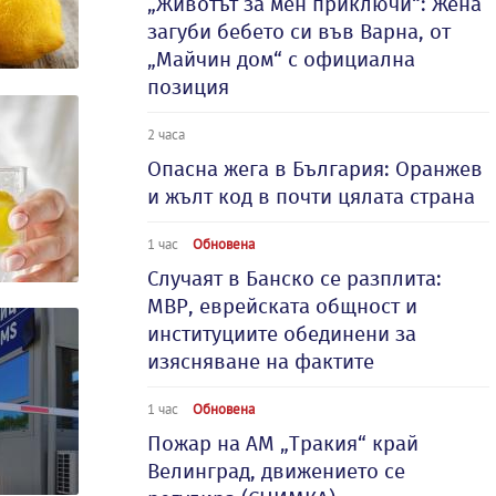
„Животът за мен приключи“: Жена
загуби бебето си във Варна, от
„Майчин дом“ с официална
позиция
2 часа
Опасна жега в България: Оранжев
и жълт код в почти цялата страна
1 час
Обновена
Случаят в Банско се разплита:
МВР, еврейската общност и
институциите обединени за
изясняване на фактите
1 час
Обновена
Пожар на АМ „Тракия“ край
Велинград, движението се