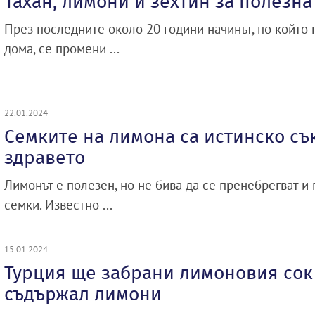
Тахан, лимони и зехтин за полезна
През последните около 20 години начинът, по който 
дома, се промени ...
22.01.2024
Семките на лимона са истинско съ
здравето
Лимонът е полезен, но не бива да се пренебрегват и 
семки. Известно ...
15.01.2024
Турция ще забрани лимоновия сок 
съдържал лимони