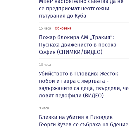
МВнР настоятелно съветва да не
се предприемат неотложни
пътувания до Куба
15 часа
Обновена
Пожар блокира АМ „Тракия“:
Пуснаха движението в посока
София (СНИМКИ/ВИДЕО)
13 часа
Убийството в Пловдив: Жесток
побой и гавра с жертвата -
задържаните са деца, твърдели, че
ловят педофили (ВИДЕО)
9 часа
Близки на убития в Пловдив
Георги Кузев се събраха на бдение