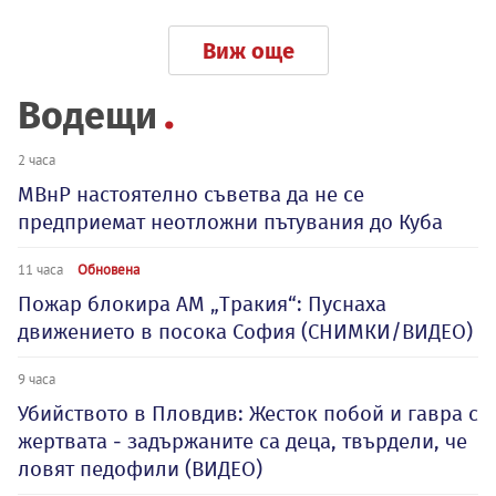
Виж още
Водещи
2 часа
МВнР настоятелно съветва да не се
предприемат неотложни пътувания до Куба
11 часа
Обновена
Пожар блокира АМ „Тракия“: Пуснаха
движението в посока София (СНИМКИ/ВИДЕО)
9 часа
Убийството в Пловдив: Жесток побой и гавра с
жертвата - задържаните са деца, твърдели, че
ловят педофили (ВИДЕО)