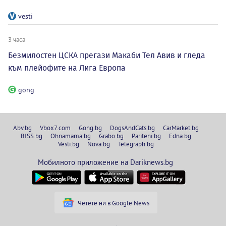
vesti
3 часа
Безмилостен ЦСКА прегази Макаби Тел Авив и гледа
към плейофите на Лига Европа
gong
Abv.bg
Vbox7.com
Gong.bg
DogsAndCats.bg
CarMarket.bg
BISS.bg
Ohnamama.bg
Grabo.bg
Pariteni.bg
Edna.bg
Vesti.bg
Nova.bg
Telegraph.bg
Мобилното приложение на Dariknews.bg
Четете ни в Google News