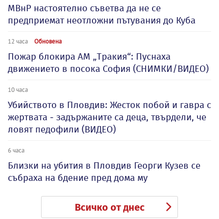
МВнР настоятелно съветва да не се
предприемат неотложни пътувания до Куба
12 часа
Обновена
Пожар блокира АМ „Тракия“: Пуснаха
движението в посока София (СНИМКИ/ВИДЕО)
10 часа
Убийството в Пловдив: Жесток побой и гавра с
жертвата - задържаните са деца, твърдели, че
ловят педофили (ВИДЕО)
6 часа
Близки на убития в Пловдив Георги Кузев се
събраха на бдение пред дома му
Всичко от днес