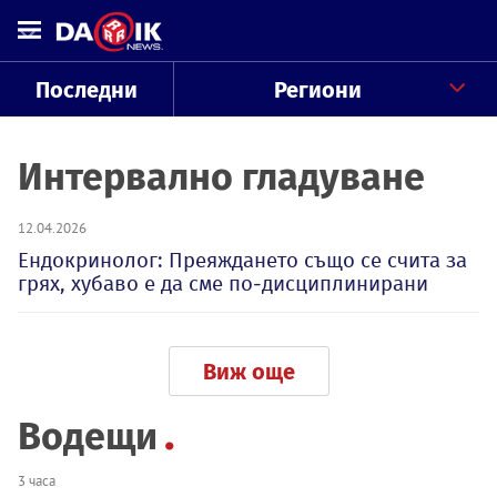
Последни
Региони
Интервално гладуване
12.04.2026
Ендокринолог: Преяждането също се счита за
грях, хубаво е да сме по-дисциплинирани
Виж още
Водещи
3 часа