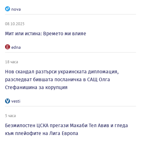
nova
08.10.2025
Мит или истина: Времето ми влияе
edna
18 часа
Нов скандал разтърси украинската дипломация,
разследват бившата посланичка в САЩ Олга
Стефанишина за корупция
vesti
5 часа
Безмилостен ЦСКА прегази Макаби Тел Авив и гледа
към плейофите на Лига Европа