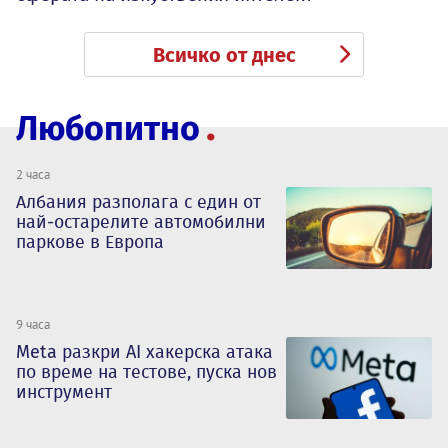
Всичко от днес
Любопитно
2 часа
Албания разполага с един от
най-остарелите автомобилни
паркове в Европа
9 часа
Meta разкри AI хакерска атака
по време на тестове, пуска нов
инструмент