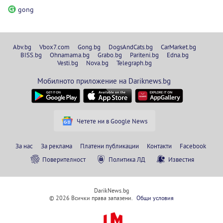
gong
Abv.bg
Vbox7.com
Gong.bg
DogsAndCats.bg
CarMarket.bg
BISS.bg
Ohnamama.bg
Grabo.bg
Pariteni.bg
Edna.bg
Vesti.bg
Nova.bg
Telegraph.bg
Мобилното приложение на Dariknews.bg
Четете ни в Google News
За нас
За реклама
Платени публикации
Контакти
Facebook
Поверителност
Политика ЛД
Известия
DarikNews.bg
© 2026 Всички права запазени.
Общи условия