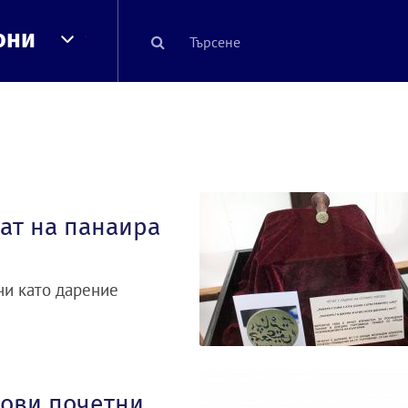
они
ат на панаира
чи като дарение
нови почетни