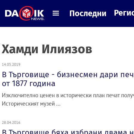
Реги
Последни
Хамди Илиязов
14.05.2019
В Търговище - бизнесмен дари печ
от 1877 година
Изключително ценен в исторически план печат полу
Историческият музей ...
28.04.2016
В Търговище бяха избрани двама 