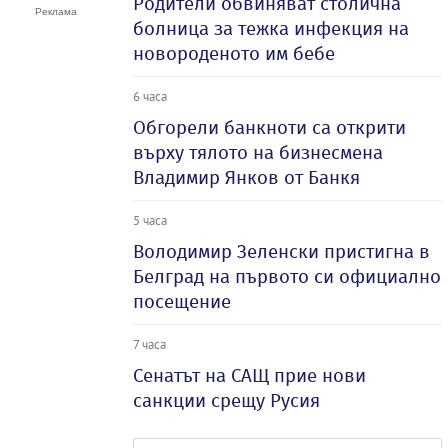
Родители обвиняват столична
болница за тежка инфекция на
новороденото им бебе
6 часа
Обгорели банкноти са открити
върху тялото на бизнесмена
Владимир Янков от Банкя
5 часа
Володимир Зеленски пристигна в
Белград на първото си официално
посещение
7 часа
Сенатът на САЩ прие нови
санкции срещу Русия