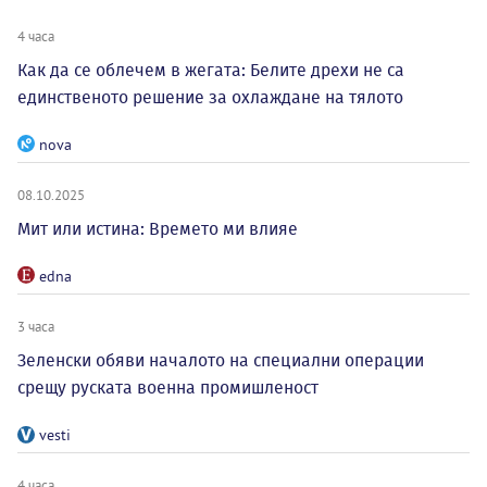
4 часа
Как да се облечем в жегата: Белите дрехи не са
единственото решение за охлаждане на тялото
nova
08.10.2025
Мит или истина: Времето ми влияе
edna
3 часа
Зеленски обяви началото на специални операции
срещу руската военна промишленост
vesti
4 часа