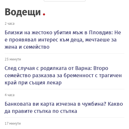
Водещи
2 часа
Близки на жестоко убития мъж в Пловдив: Не
е проявявал интерес към деца, мечтаеше за
жена и семейство
23 минути
След случая с родилката от Варна: Второ
семейство разказва за бременност с трагичен
край при същия лекар
4 часа
Банковата ви карта изчезна в чужбина? Какво
да правите стъпка по стъпка
17 минути