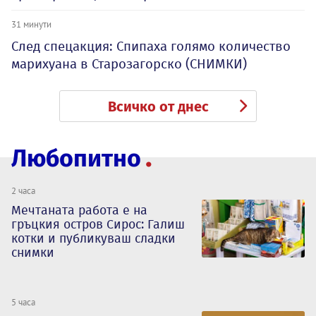
31 минути
След спецакция: Спипаха голямо количество
марихуана в Старозагорско (СНИМКИ)
Всичко от днес
Любопитно
2 часа
Мечтаната работа е на
гръцкия остров Сирос: Галиш
котки и публикуваш сладки
снимки
5 часа