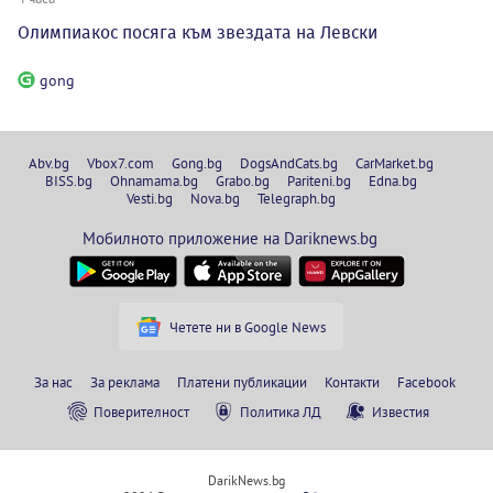
Олимпиакос посяга към звездата на Левски
gong
Abv.bg
Vbox7.com
Gong.bg
DogsAndCats.bg
CarMarket.bg
BISS.bg
Ohnamama.bg
Grabo.bg
Pariteni.bg
Edna.bg
Vesti.bg
Nova.bg
Telegraph.bg
Мобилното приложение на Dariknews.bg
Четете ни в Google News
За нас
За реклама
Платени публикации
Контакти
Facebook
Поверителност
Политика ЛД
Известия
DarikNews.bg