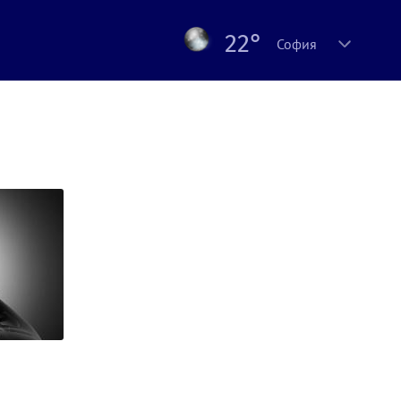
22°
София