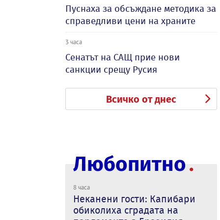
Пуснаха за обсъждане методика за
справедливи цени на храните
3 часа
Сенатът на САЩ прие нови
санкции срещу Русия
Всичко от днес
Любопитно
8 часа
Неканени гости: Капибари
обиколиха сградата на