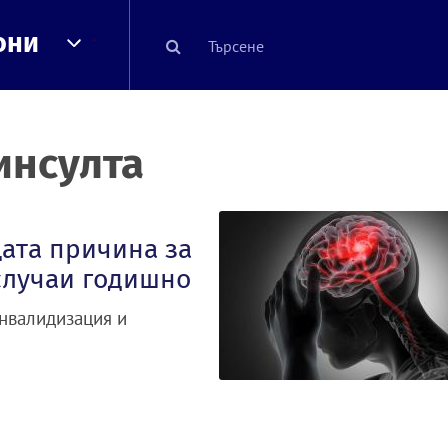
они
инсулта
ата причина за
случаи годишно
инвалидизация и