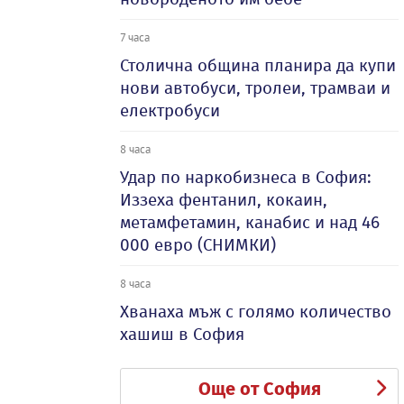
7 часа
Столична община планира да купи
нови автобуси, тролеи, трамваи и
електробуси
8 часа
Удар по наркобизнеса в София:
Иззеха фентанил, кокаин,
метамфетамин, канабис и над 46
000 евро (СНИМКИ)
8 часа
Хванаха мъж с голямо количество
хашиш в София
Още от София