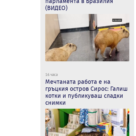
парламента в Бразилия
(ВИДЕО)
16 часа
Мечтаната работа е на
гръцкия остров Сирос: Галиш
котки и публикуваш сладки
снимки