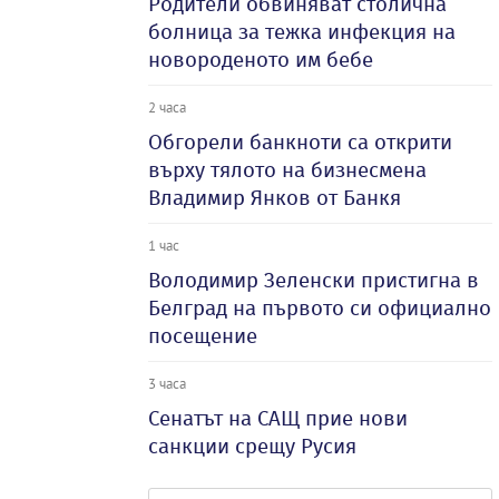
Родители обвиняват столична
болница за тежка инфекция на
новороденото им бебе
2 часа
Обгорели банкноти са открити
върху тялото на бизнесмена
Владимир Янков от Банкя
1 час
Володимир Зеленски пристигна в
Белград на първото си официално
посещение
3 часа
Сенатът на САЩ прие нови
санкции срещу Русия