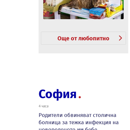
Още от любопитно
София
4 часа
Родители обвиняват столична
болница за тежка инфекция на
новороденото им бебе