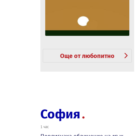
Още от любопитно
София
1 час