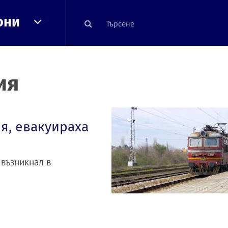
они
ия
я, евакуираха
 възникнал в