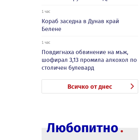
1 час
Кораб заседна в Дунав край
Белене
1 час
Повдигнаха обвинение на мъж,
шофирал 3,13 промила алкохол по
столичен булевард
Всичко от днес
Любопитно