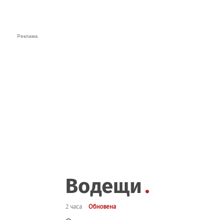
Водещи
2 часа
Обновена