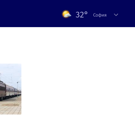
32°
София