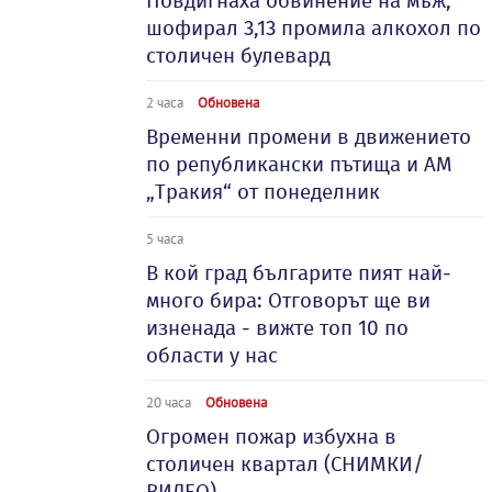
Повдигнаха обвинение на мъж,
шофирал 3,13 промила алкохол по
столичен булевард
2 часа
Обновена
Временни промени в движението
по републикански пътища и АМ
„Тракия“ от понеделник
5 часа
В кой град българите пият най-
много бира: Отговорът ще ви
изненада - вижте топ 10 по
области у нас
20 часа
Обновена
Огромен пожар избухна в
столичен квартал (СНИМКИ/
ВИДЕО)