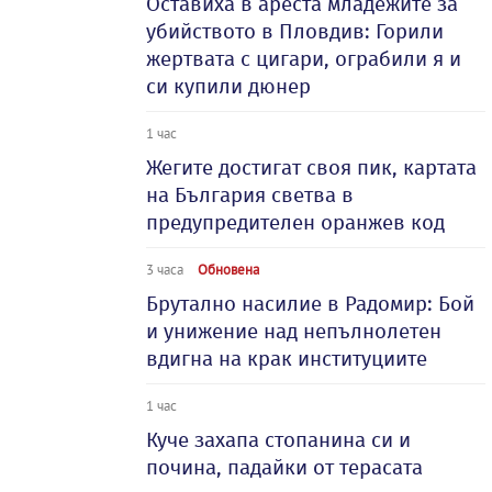
Оставиха в ареста младежите за
убийството в Пловдив: Горили
жертвата с цигари, ограбили я и
си купили дюнер
1 час
Жегите достигат своя пик, картата
на България светва в
предупредителен оранжев код
3 часа
Обновена
Брутално насилие в Радомир: Бой
и унижение над непълнолетен
вдигна на крак институциите
1 час
Куче захапа стопанина си и
почина, падайки от терасата