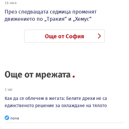
16 часа
През следващата седмица променят
движението по „Тракия“ и „Хемус“
Още от София
Още от мрежата
1 час
Как да се облечем в жегата: Белите дрехи не са
единственото решение за охлаждане на тялото
nova