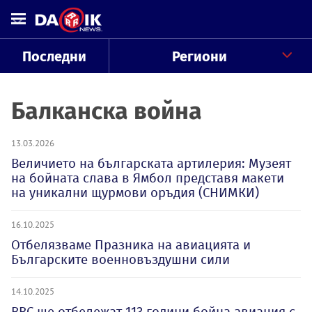
Последни
Региони
Балканска война
13.03.2026
Величието на българската артилерия: Музеят
на бойната слава в Ямбол представя макети
на уникални щурмови оръдия (СНИМКИ)
16.10.2025
Отбелязваме Празника на авиацията и
Българските военновъздушни сили
14.10.2025
ВВС ще отбележат 113 години бойна авиация с