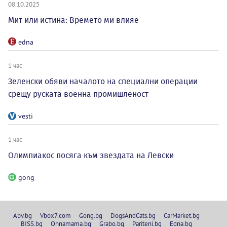
08.10.2025
Мит или истина: Времето ми влияе
edna
1 час
Зеленски обяви началото на специални операции
срещу руската военна промишленост
vesti
1 час
Олимпиакос посяга към звездата на Левски
gong
Abv.bg
Vbox7.com
Gong.bg
DogsAndCats.bg
CarMarket.bg
BISS.bg
Ohnamama.bg
Grabo.bg
Pariteni.bg
Edna.bg