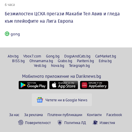
6 часа
Безмилостен ЦСКА прегази Макаби Тел Авив и гледа
към плейофите на Лига Европа
gong
Abv.bg
Vbox7.com
Gong.bg
DogsAndCats.bg
CarMarket.bg
BISS.bg
Ohnamama.bg
Grabo.bg
Pariteni.bg
Edna.bg
Vesti.bg
Nova.bg
Telegraph.bg
Мобилното приложение на Dariknews.bg
Четете ни в Google News
За нас
За реклама
Платени публикации
Контакти
Facebook
Поверителност
Политика ЛД
Известия