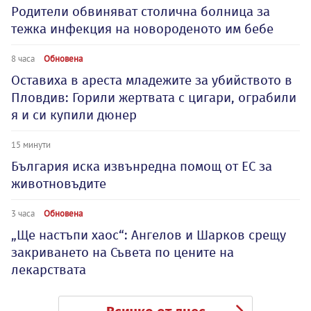
Родители обвиняват столична болница за
тежка инфекция на новороденото им бебе
8 часа
Обновена
Оставиха в ареста младежите за убийството в
Пловдив: Горили жертвата с цигари, ограбили
я и си купили дюнер
15 минути
България иска извънредна помощ от ЕС за
животновъдите
3 часа
Обновена
„Ще настъпи хаос“: Ангелов и Шарков срещу
закриването на Съвета по цените на
лекарствата