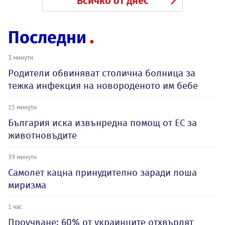
Всичко от днес
Последни
3 минути
Родители обвиняват столична болница за
тежка инфекция на новороденото им бебе
15 минути
България иска извънредна помощ от ЕС за
животновъдите
39 минути
Самолет кацна принудително заради лоша
миризма
1 час
Проучване: 60% от украинците отхвърлят