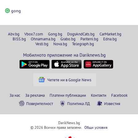
gong
Abv.bg
Vbox7.com
Gong.bg
DogsAndCats.bg
CarMarket.bg
BISS.bg
Ohnamama.bg
Grabo.bg
Pariteni.bg
Edna.bg
Vesti.bg
Nova.bg
Telegraph.bg
Мобилното приложение на Dariknews.bg
Четете ни в Google News
За нас
За реклама
Платени публикации
Контакти
Facebook
Поверителност
Политика ЛД
Известия
DarikNews.bg
© 2026 Всички права запазени.
Общи условия