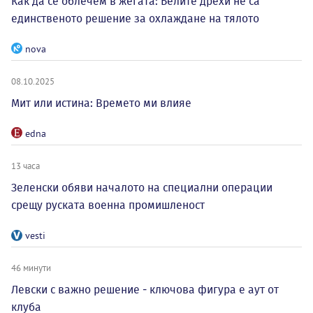
Как да се облечем в жегата: Белите дрехи не са
единственото решение за охлаждане на тялото
nova
08.10.2025
Мит или истина: Времето ми влияе
edna
13 часа
Зеленски обяви началото на специални операции
срещу руската военна промишленост
vesti
46 минути
Левски с важно решение - ключова фигура е аут от
клуба