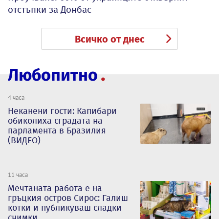
отстъпки за Донбас
Всичко от днес
Любопитно
4 часа
Неканени гости: Капибари
обиколиха сградата на
парламента в Бразилия
(ВИДЕО)
11 часа
Мечтаната работа е на
гръцкия остров Сирос: Галиш
котки и публикуваш сладки
снимки