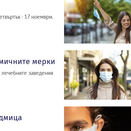
твъртък - 17 ноември.
емичните мерки
в лечебните заведения
едмица