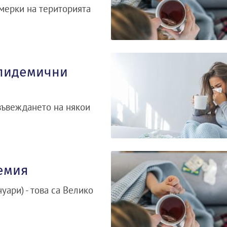
мерки на територията
епидемични
въвеждането на някои
демия
уари) - това са Велико