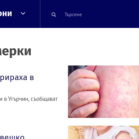
они
мерки
рираха в
и в Угърчин, съобщават
овешко