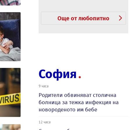
Още от любопитно
София
9 часа
Родители обвиняват столична
болница за тежка инфекция на
новороденото им бебе
12 часа