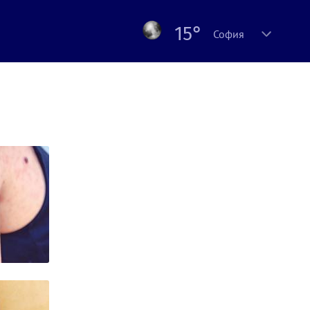
15°
София