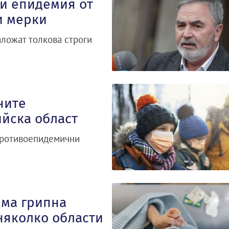
ви епидемия от
и мерки
аложат толкова строги
ните
йска област
 противоепидемични
има грипна
няколко области