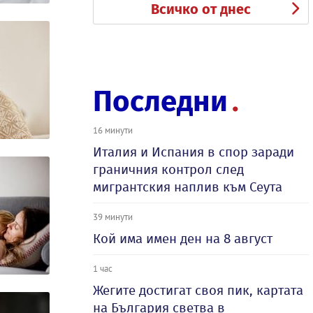
Всичко от днес
Последни
16 минути
Италия и Испания в спор заради
граничния контрол след
мигрантския наплив към Сеута
39 минути
Кой има имен ден на 8 август
1 час
Жегите достигат своя пик, картата
на България светва в