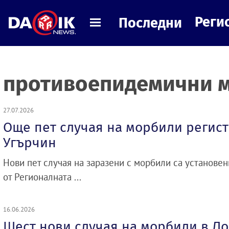
Реги
Последни
противоепидемични 
27.07.2026
Още пет случая на морбили регист
Угърчин
Нови пет случая на заразени с морбили са установен
от Регионалната ...
16.06.2026
Шест нови случая на морбили в Л