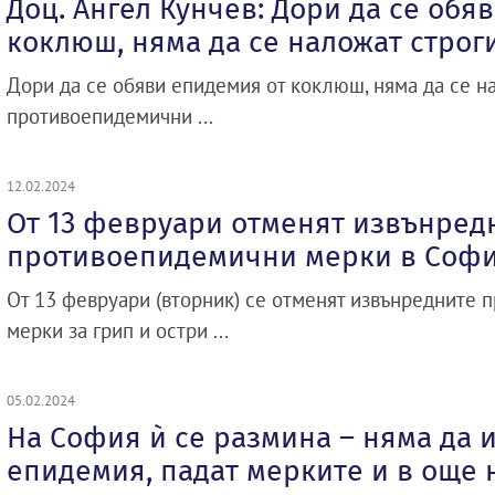
Доц. Ангел Кунчев: Дори да се обя
коклюш, няма да се наложат строг
Дори да се обяви епидемия от коклюш, няма да се н
противоепидемични ...
12.02.2024
От 13 февруари отменят извънред
противоепидемични мерки в Софи
От 13 февруари (вторник) се отменят извънредните
мерки за грип и остри ...
05.02.2024
На София ѝ се размина – няма да 
епидемия, падат мерките и в още 