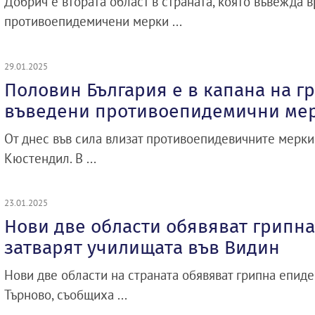
Добрич е втората област в страната, която въвежда 
противоепидемичени мерки ...
29.01.2025
Половин България е в капана на гр
въведени противоепидемични ме
От днес във сила влизат противоепидевичните мерки 
Кюстендил. В ...
23.01.2025
Нови две области обявяват грипн
затварят училищата във Видин
Нови две области на страната обявяват грипна епид
Търново, съобщиха ...