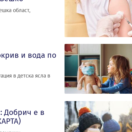
ешка област,
крив и вода по
ация в детска ясла в
 Добрич е в
КАРТА)