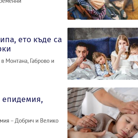
временни
ипа, ето къде са
рки
в Монтана, Габрово и
а епидемия,
емия – Добрич и Велико