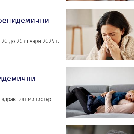
воепидемични
 20 до 26 януари 2025 г.
пидемични
и здравният министър