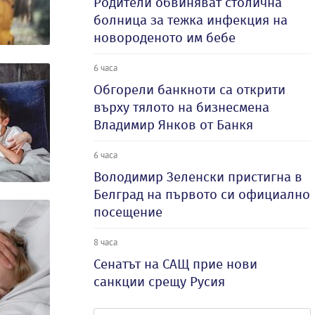
Родители обвиняват столична
болница за тежка инфекция на
новороденото им бебе
6 часа
Обгорели банкноти са открити
върху тялото на бизнесмена
Владимир Янков от Банкя
6 часа
Володимир Зеленски пристигна в
Белград на първото си официално
посещение
8 часа
Сенатът на САЩ прие нови
санкции срещу Русия