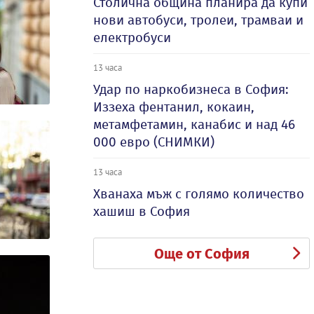
Столична община планира да купи
нови автобуси, тролеи, трамваи и
електробуси
13 часа
Удар по наркобизнеса в София:
Иззеха фентанил, кокаин,
метамфетамин, канабис и над 46
000 евро (СНИМКИ)
13 часа
Хванаха мъж с голямо количество
хашиш в София
Още от София