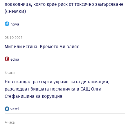
подводница, която крие риск от токсично замърсяване
(СНИМКИ)
nova
08.10.2025
Мит или истина: Времето ми влияе
edna
6 часа
Нов скандал разтърси украинската дипломация,
разследват бившата посланичка в САЩ Олга
Стефанишина за корупция
vesti
4 часа