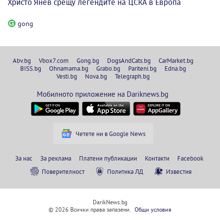
Христо Янев срещу легендите на ЦСКА в Европа
gong
Abv.bg
Vbox7.com
Gong.bg
DogsAndCats.bg
CarMarket.bg
BISS.bg
Ohnamama.bg
Grabo.bg
Pariteni.bg
Edna.bg
Vesti.bg
Nova.bg
Telegraph.bg
Мобилното приложение на Dariknews.bg
Четете ни в Google News
За нас
За реклама
Платени публикации
Контакти
Facebook
Поверителност
Политика ЛД
Известия
DarikNews.bg
© 2026 Всички права запазени.
Общи условия