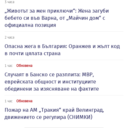
3 часа
„Животът за мен приключи“: Жена загуби
бебето си във Варна, от „Майчин дом“ с
официална позиция
2 часа
Опасна жега в България: Оранжев и жълт код
в почти цялата страна
1 час
Обновена
Случаят в Банско се разплита: МВР,
еврейската общност и институциите
обединени за изясняване на фактите
1 час
Обновена
Пожар на АМ „Тракия“ край Велинград,
движението се регулира (СНИМКИ)