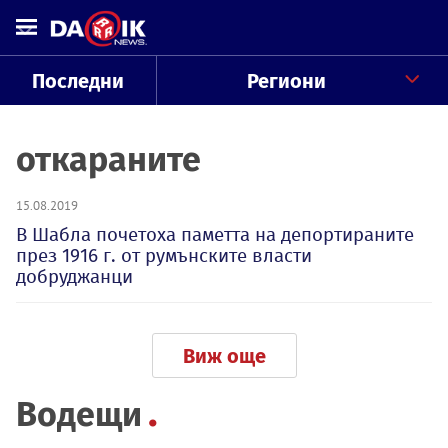
Последни
Региони
откараните
15.08.2019
В Шабла почетоха паметта на депортираните
през 1916 г. от румънските власти
добруджанци
Виж още
Водещи