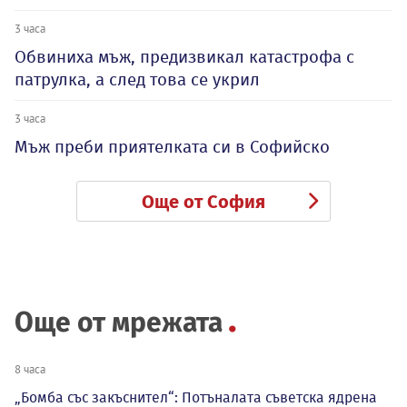
3 часа
Обвиниха мъж, предизвикал катастрофа с
патрулка, а след това се укрил
3 часа
Мъж преби приятелката си в Софийско
Още от София
Още от мрежата
8 часа
„Бомба със закъснител“: Потъналата съветска ядрена