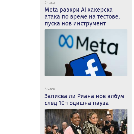
2 часа
Meta разкри AI хакерска
атака по време на тестове,
пуска нов инструмент
3 часа
Записва ли Риана нов албум
след 10-годишна пауза