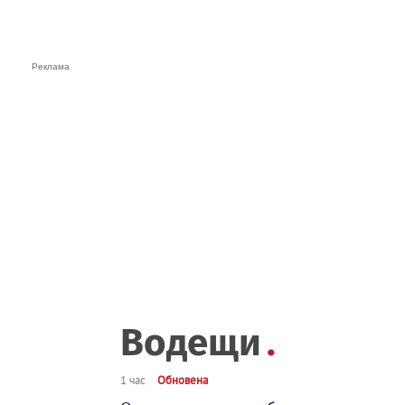
Водещи
1 час
Обновена