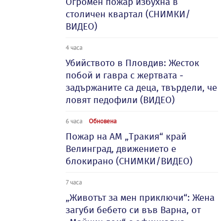
Огромен пожар избухна в
столичен квартал (СНИМКИ/
ВИДЕО)
4 часа
Убийството в Пловдив: Жесток
побой и гавра с жертвата -
задържаните са деца, твърдели, че
ловят педофили (ВИДЕО)
6 часа
Обновена
Пожар на АМ „Тракия“ край
Велинград, движението е
блокирано (СНИМКИ/ВИДЕО)
7 часа
„Животът за мен приключи“: Жена
загуби бебето си във Варна, от