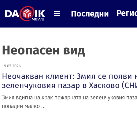
Реги
Последни
Неопасен вид
19.05.2026
Неочакван клиент: Змия се появи 
зеленчуковия пазар в Хасково (С
Змия вдигна на крак пожарната на зеленчуковия паза
попаден малко ...