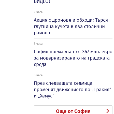
ВИДЕО)
2 часа
Акция с дронове и обходи: Търсят
глутница кучета в два столични
района
3 часа
София поема дълг от 367 млн. евро
за модернизирането на градската
среда
3 часа
През следващата седмица
променят движението по „Тракия“
и „Хемус“
Още от София