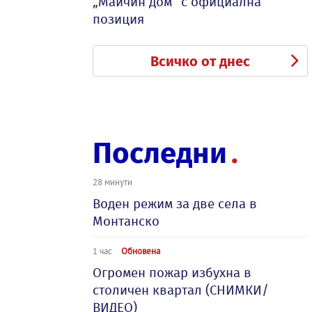
„Майчин дом“ с официална
позиция
Всичко от днес
Последни
28 минути
Воден режим за две села в
Монтанско
1 час
Обновена
Огромен пожар избухна в
столичен квартал (СНИМКИ/
ВИДЕО)