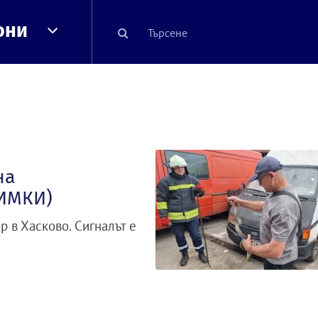
они
на
НИМКИ)
р в Хасково. Сигналът е