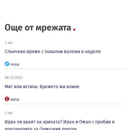
Още от мрежата
1 час
Слънчево време с локални валежи в неделя
nova
08.10.2025
Мит или истина: Времето ми влияе
edna
1 час
Идва ли краят на кризата? Иран и Оман с пробив в
преговорите за Ормузкия проток