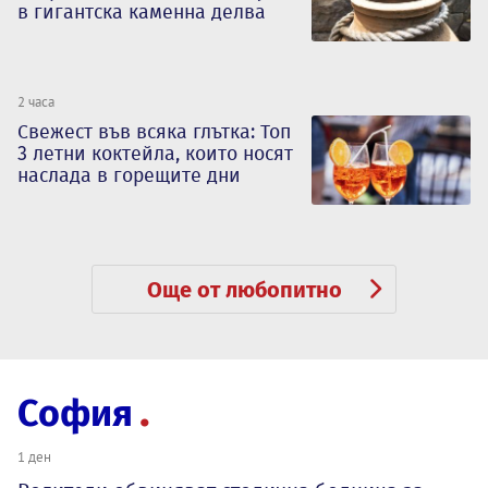
в гигантска каменна делва
2 часа
Свежест във всяка глътка: Топ
3 летни коктейла, които носят
наслада в горещите дни
Още от любопитно
София
1 ден