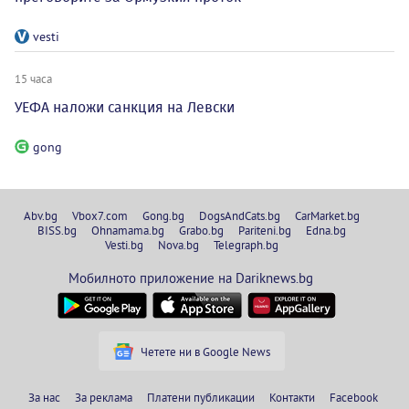
vesti
15 часа
УЕФА наложи санкция на Левски
gong
Abv.bg
Vbox7.com
Gong.bg
DogsAndCats.bg
CarMarket.bg
BISS.bg
Ohnamama.bg
Grabo.bg
Pariteni.bg
Edna.bg
Vesti.bg
Nova.bg
Telegraph.bg
Мобилното приложение на Dariknews.bg
Четете ни в Google News
За нас
За реклама
Платени публикации
Контакти
Facebook