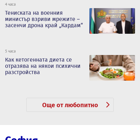
4 часа
Тениската на военния
министър взриви мрежите –
засенчи дрона край „Кардам“
5 часа
Как кетогенната диета се
отразява на някои психични
разстройства
Още от любопитно