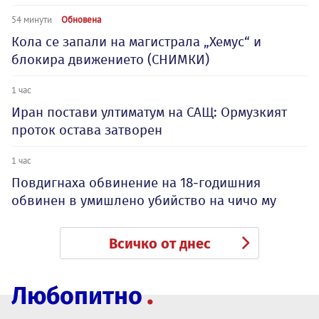
54 минути
Обновена
Кола се запали на магистрала „Хемус“ и
блокира движението (СНИМКИ)
1 час
Иран постави ултиматум на САЩ: Ормузкият
проток остава затворен
1 час
Повдигнаха обвинение на 18-годишния
обвинен в умишлено убийство на чичо му
Всичко от днес
Любопитно