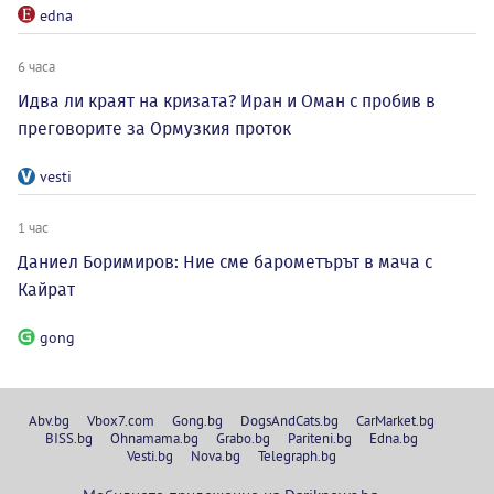
edna
6 часа
Идва ли краят на кризата? Иран и Оман с пробив в
преговорите за Ормузкия проток
vesti
1 час
Даниел Боримиров: Ние сме барометърът в мача с
Кайрат
gong
Abv.bg
Vbox7.com
Gong.bg
DogsAndCats.bg
CarMarket.bg
BISS.bg
Ohnamama.bg
Grabo.bg
Pariteni.bg
Edna.bg
Vesti.bg
Nova.bg
Telegraph.bg