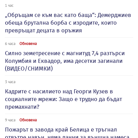
1 час
„Обръщам се към вас като баща“: Демерджиев
обеща брутална борба с изродите, които
превръщат децата в оръжия
6 часа
Обновена
Силно земетресение с магнитуд 7,4 разтърси
Колумбия и Еквадор, има десетки загинали
(ВИДЕО/СНИМКИ)
3 часа
Кадрите с насилието над Георги Кузев в
социалните мрежи: Защо е трудно да бъдат
премахнати?
9 часа
Обновена
Пожарът в завода край Белица е тръгнал
отвътре навън, няма данни за външна намеса