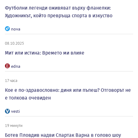
Футболни легенди оживяват върху фланелки:
Художникът, който превръща спорта в изкуство
nova
08.10.2025
Мит или истина: Времето ми влияе
edna
17 часа
Кое е по-здравословно: диня или пъпеш? Отговорът не
е толкова очевиден
vesti
19 минути
Ботев Пловдив надви Спартак Варна в голово шоу