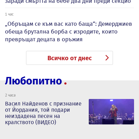
заради смъртта на бебе два дни преди секцио
1 час
„Обръщам се към вас като баща“: Демерджиев
обеща брутална борба с изродите, които
превръщат децата в оръжия
Всичко от днес
Любопитно
2 часа
Васил Найденов с признание
от Йордания, той подари
неиздадена песен на
кралството (ВИДЕО)