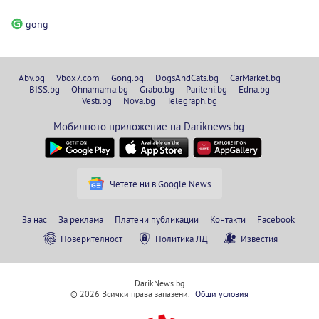
gong
Abv.bg
Vbox7.com
Gong.bg
DogsAndCats.bg
CarMarket.bg
BISS.bg
Ohnamama.bg
Grabo.bg
Pariteni.bg
Edna.bg
Vesti.bg
Nova.bg
Telegraph.bg
Мобилното приложение на Dariknews.bg
Четете ни в Google News
За нас
За реклама
Платени публикации
Контакти
Facebook
Поверителност
Политика ЛД
Известия
DarikNews.bg
© 2026 Всички права запазени.
Общи условия