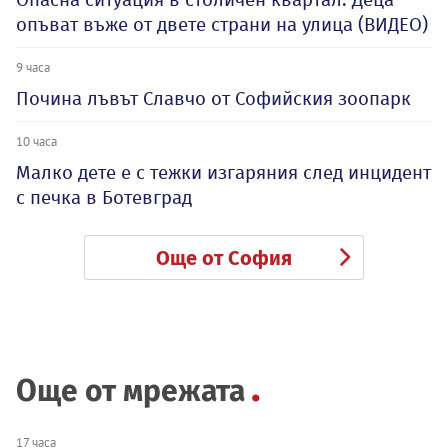
опъват въже от двете страни на улица (ВИДЕО)
9 часа
Почина лъвът Славчо от Софийския зоопарк
10 часа
Малко дете е с тежки изгаряния след инцидент
с печка в Ботевград
Още от София
Още от мрежата
17 часа