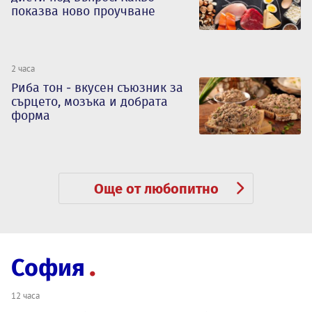
показва ново проучване
2 часа
Риба тон - вкусен съюзник за
сърцето, мозъка и добрата
форма
Още от любопитно
София
12 часа