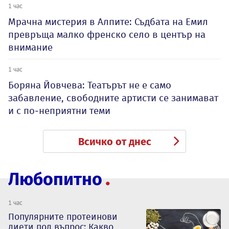
1 час
Мрачна мистерия в Алпите: Съдбата на Емил
превръща малко френско село в център на
внимание
1 час
Боряна Йовчева: Театърът не е само
забавление, свободните артисти се занимават
и с по-неприятни теми
Всичко от днес
Любопитно
1 час
Популярните протеинови
диети под въпрос: Какво