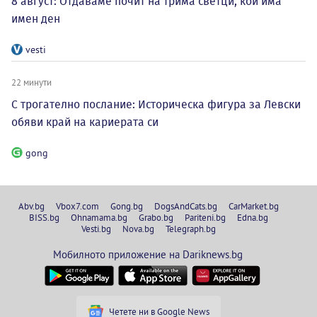
8 август: Отдаваме почит на трима светци, кой има
имен ден
vesti
22 минути
С трогателно послание: Историческа фигура за Левски
обяви край на кариерата си
gong
Abv.bg
Vbox7.com
Gong.bg
DogsAndCats.bg
CarMarket.bg
BISS.bg
Ohnamama.bg
Grabo.bg
Pariteni.bg
Edna.bg
Vesti.bg
Nova.bg
Telegraph.bg
Мобилното приложение на Dariknews.bg
Четете ни в Google News