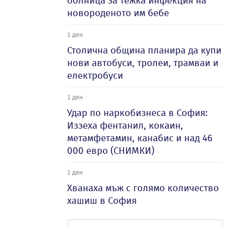
болница за тежка инфекция на
новороденото им бебе
1 ден
Столична община планира да купи
нови автобуси, тролеи, трамваи и
електробуси
1 ден
Удар по наркобизнеса в София:
Иззеха фентанил, кокаин,
метамфетамин, канабис и над 46
000 евро (СНИМКИ)
1 ден
Хванаха мъж с голямо количество
хашиш в София