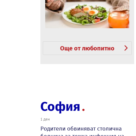
Още от любопитно
София
1 ден
Родители обвиняват столична