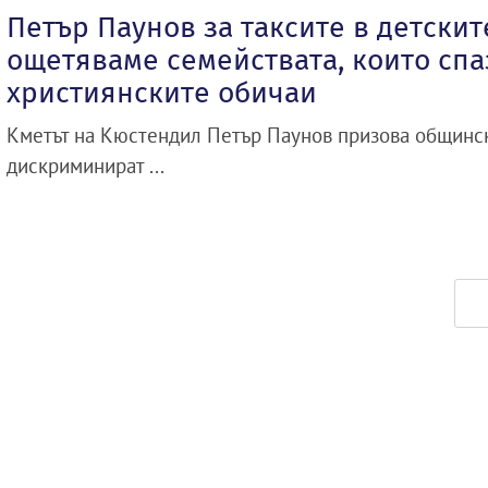
Петър Паунов за таксите в детскит
ощетяваме семействата, които спа
християнските обичаи
Кметът на Кюстендил Петър Паунов призова общинск
дискриминират ...