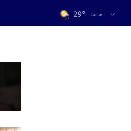
29°
София