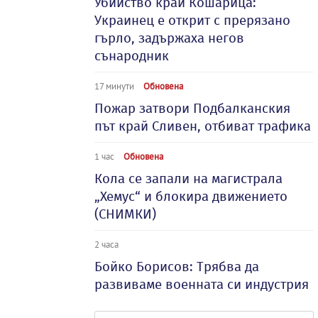
Убийство край Кошарица:
Украинец е открит с прерязано
гърло, задържаха негов
сънародник
17 минути
Обновена
Пожар затвори Подбалканския
път край Сливен, отбиват трафика
1 час
Обновена
Кола се запали на магистрала
„Хемус“ и блокира движението
(СНИМКИ)
2 часа
Бойко Борисов: Трябва да
развиваме военната си индустрия