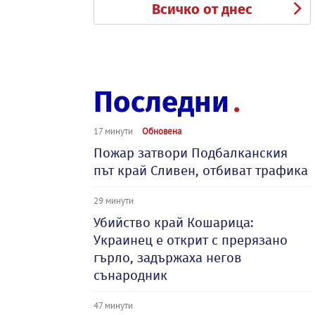
Всичко от днес
Последни
17 минути
Обновена
Пожар затвори Подбалканския
път край Сливен, отбиват трафика
29 минути
Убийство край Кошарица:
Украинец е открит с прерязано
гърло, задържаха негов
сънародник
47 минути