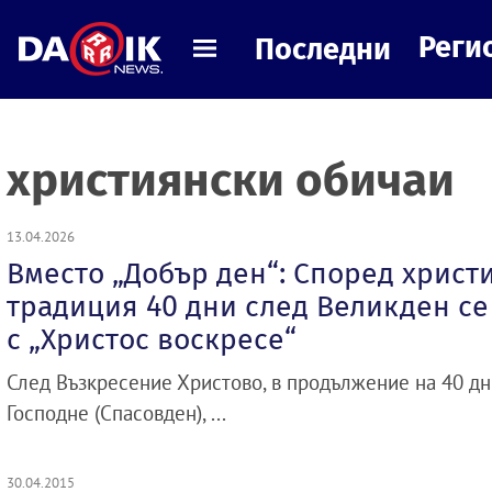
Реги
Последни
християнски обичаи
13.04.2026
Вместо „Добър ден“: Според христ
традиция 40 дни след Великден с
с „Христос воскресе“
След Възкресение Христово, в продължение на 40 д
Господне (Спасовден), ...
30.04.2015