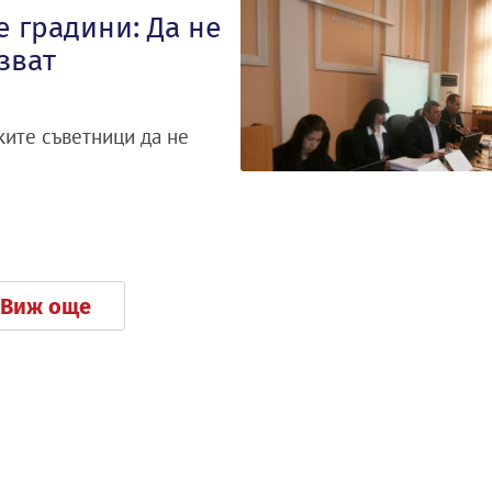
е градини: Да не
зват
ите съветници да не
Виж още