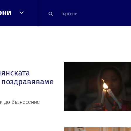
они
иянската
е поздравяваме
ни до Възнесение