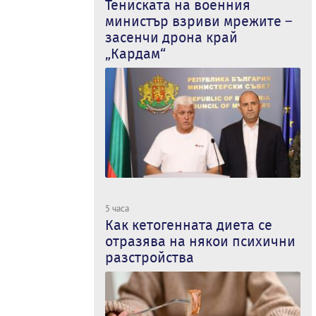
Тениската на военния
министър взриви мрежите –
засенчи дрона край
„Кардам“
5 часа
Как кетогенната диета се
отразява на някои психични
разстройства