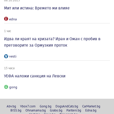
08.10.2025
Мит или истина: Времето ми влияе
edna
1 час
Идва ли краят на кризата? Иран и Оман с пробив в
преговорите за Ормузкия проток
vesti
15 часа
УЕФА наложи санкция на Левски
gong
Abv.bg
Vbox7.com
Gong.bg
DogsAndCats.bg
CarMarket.bg
BISS.bg
Ohnamama.bg
Grabo.bg
Pariteni.bg
Edna.bg