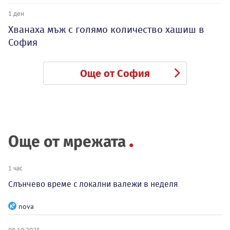
1 ден
Хванаха мъж с голямо количество хашиш в
София
Още от София
Още от мрежата
1 час
Слънчево време с локални валежи в неделя
nova