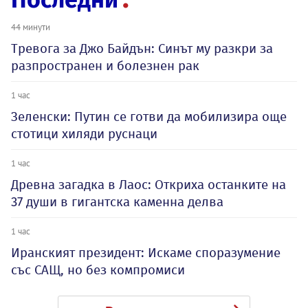
44 минути
Тревога за Джо Байдън: Синът му разкри за
разпространен и болезнен рак
1 час
Зеленски: Путин се готви да мобилизира още
стотици хиляди руснаци
1 час
Древна загадка в Лаос: Откриха останките на
37 души в гигантска каменна делва
1 час
Иранският президент: Искаме споразумение
със САЩ, но без компромиси