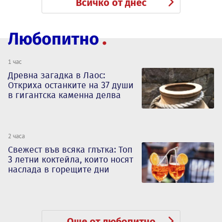
Всичко от днес
Любопитно
1 час
Древна загадка в Лаос:
Откриха останките на 37 души
в гигантска каменна делва
2 часа
Свежест във всяка глътка: Топ
3 летни коктейла, които носят
наслада в горещите дни
Още от любопитно