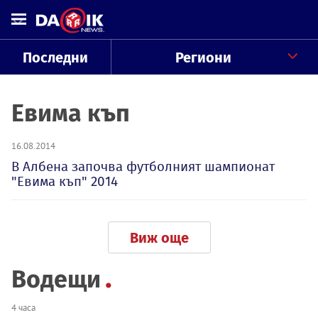
Последни
Региони
Евима къп
16.08.2014
В Албена започва футболният шампионат
"Евима къп" 2014
Виж още
Водещи
4 часа