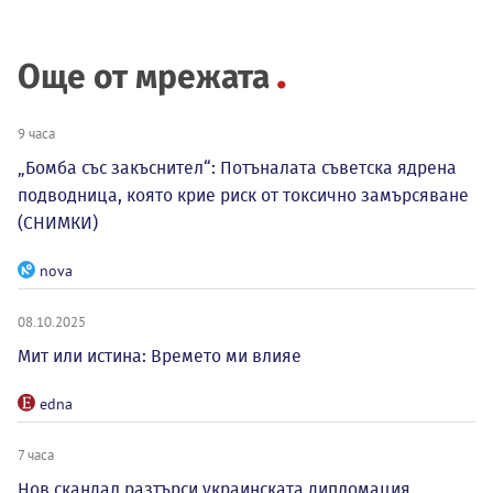
Още от мрежата
9 часа
„Бомба със закъснител“: Потъналата съветска ядрена
подводница, която крие риск от токсично замърсяване
(СНИМКИ)
nova
08.10.2025
Мит или истина: Времето ми влияе
edna
7 часа
Нов скандал разтърси украинската дипломация,