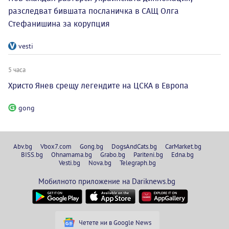
разследват бившата посланичка в САЩ Олга
Стефанишина за корупция
vesti
5 часа
Христо Янев срещу легендите на ЦСКА в Европа
gong
Abv.bg
Vbox7.com
Gong.bg
DogsAndCats.bg
CarMarket.bg
BISS.bg
Ohnamama.bg
Grabo.bg
Pariteni.bg
Edna.bg
Vesti.bg
Nova.bg
Telegraph.bg
Мобилното приложение на Dariknews.bg
Четете ни в Google News