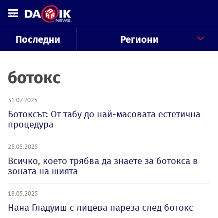
Последни
Региони
ботокс
31.07.2025
Ботоксът: От табу до най-масовата естетична
процедура
25.05.2025
Всичко, което трябва да знаете за ботокса в
зоната на шията
18.05.2025
Нана Гладуиш с лицева пареза след ботокс