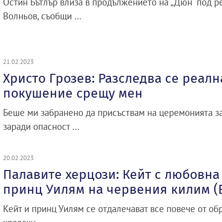
Остин Бътлър влиза в продължението на „Дюн“ под р
Волньов, съобщи ...
21.02.2023
Христо Грозев: Разследва се реалн
покушение срещу мен
Беше ми забранено да присъствам на церемонията з
заради опасност ...
20.02.2023
Палавите херцози: Кейт с любовна
принц Уилям на червения килим (
Кейт и принц Уилям се отдалечават все повече от об