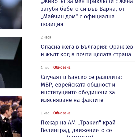
„Животът за мен приключи“: Жена
загуби бебето си във Варна, от
„Майчин дом“ с официална
позиция
2 часа
Опасна жега в България: Оранжев
и жълт код в почти цялата страна
1 час
Обновена
Случаят в Банско се разплита:
МВР, еврейската общност и
институциите обединени за
изясняване на фактите
1 час
Обновена
Пожар на АМ „Тракия“ край
Велинград, движението се