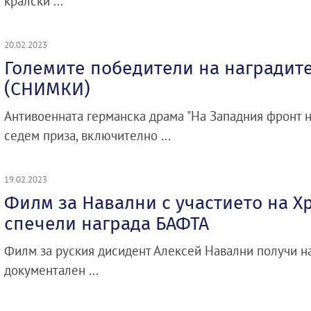
кралски ...
20.02.2023
Големите победители на наградит
(СНИМКИ)
Антивоенната германска драма "На Западния фронт 
седем приза, включително ...
19.02.2023
Филм за Навални с участието на Х
спечели награда БАФТА
Филм за руския дисидент Алексей Навални получи на
документален ...