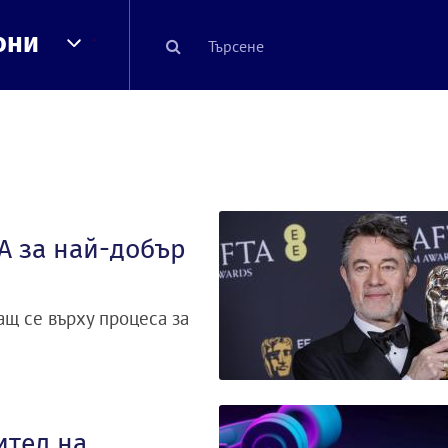
они
А за най-добър
ащ се върху процеса за
ител на