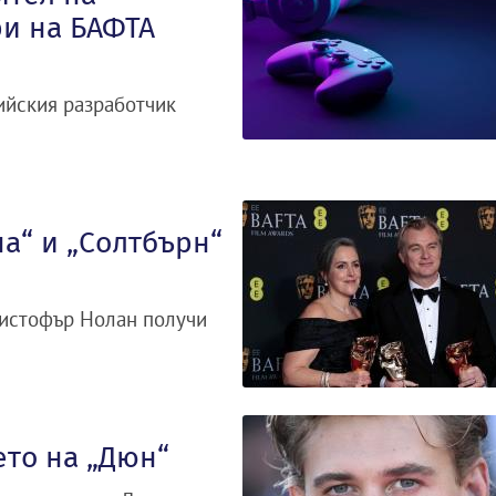
ри на БАФТА
лгийския разработчик
на“ и „Солтбърн“
ристофър Нолан получи
ето на „Дюн“