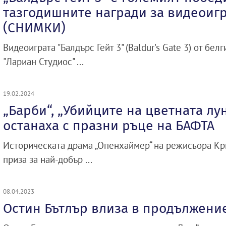
тазгодишните награди за видеоиг
(СНИМКИ)
Видеоиграта "Балдърс Гейт 3" (Baldur's Gate 3) от бе
"Лариан Студиос" ...
19.02.2024
„Барби“, „Убийците на цветната лу
останаха с празни ръце на БАФТА
Историческата драма „Опенхаймер“ на режисьора К
приза за най-добър ...
08.04.2023
Остин Бътлър влиза в продължени