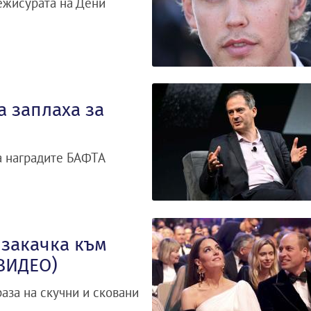
ежисурата на Дени
а заплаха за
а наградите БАФТА
 закачка към
ВИДЕО)
раза на скучни и сковани