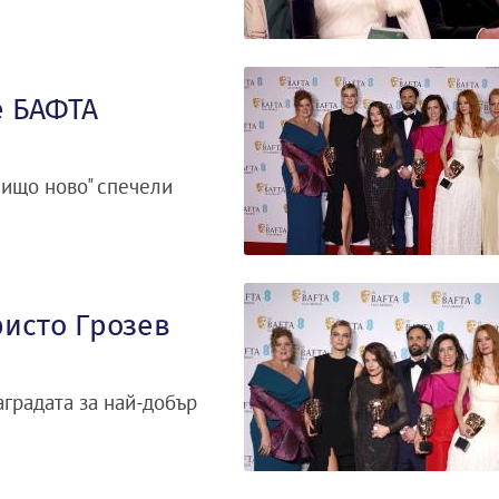
е БАФТА
нищо ново" спечели
ристо Грозев
градата за най-добър