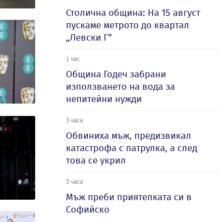
Столична община: На 15 август
пускаме метрото до квартал
„Левски Г“
1 час
Община Годеч забрани
използването на вода за
непитейни нужди
3 часа
Обвиниха мъж, предизвикал
катастрофа с патрулка, а след
това се укрил
3 часа
Мъж преби приятелката си в
Софийско