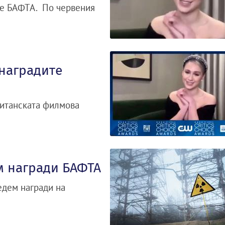
ме БАФТА. По червения
 наградите
ританската филмова
м награди БАФТА
едем награди на