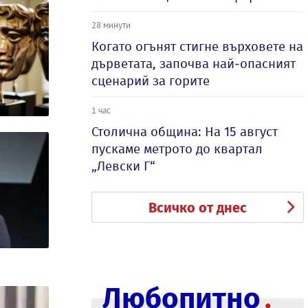
28 минути
Когато огънят стигне върховете на
дърветата, започва най-опасният
сценарий за горите
1 час
Столична община: На 15 август
пускаме метрото до квартал
„Левски Г“
Всичко от днес
Любопитно