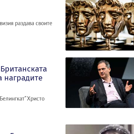
визия раздава своите
 Британската
а наградите
Белингкат“ Христо