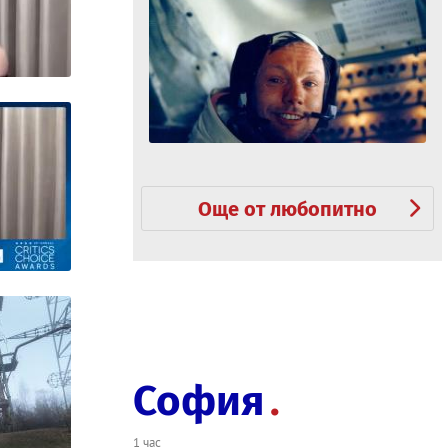
Още от любопитно
София
1 час