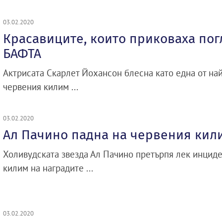
03.02.2020
Красавиците, които приковаха пог
БАФТА
Актрисата Скарлет Йохансон блесна като една от на
червения килим ...
03.02.2020
Ал Пачино падна на червения кил
Холивудската звезда Ал Пачино претърпя лек инциде
килим на наградите ...
03.02.2020