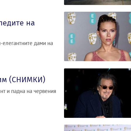
ледите на
й-елегантните дами на
им (СНИМКИ)
нт и падна на червения