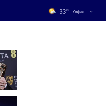
33°
София