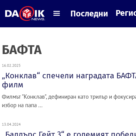
Реги
Последни
БАФТА
16.02.2025
„Конклав“ спечели наградата БАФТ
филм
Филмът "Конклав", дефиниран като трилър и фокусир
избор на папа ...
13.04.2024
„Балдърс Гейт 3“ е големият побед