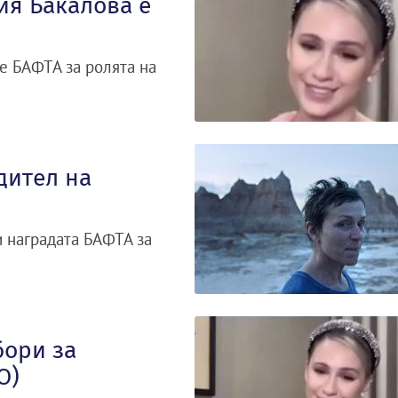
ия Бакалова е
е БАФТА за ролята на
дител на
 наградата БАФТА за
бори за
О)