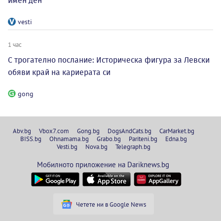
имен ден
vesti
1 час
С трогателно послание: Историческа фигура за Левски
обяви край на кариерата си
gong
Abv.bg
Vbox7.com
Gong.bg
DogsAndCats.bg
CarMarket.bg
BISS.bg
Ohnamama.bg
Grabo.bg
Pariteni.bg
Edna.bg
Vesti.bg
Nova.bg
Telegraph.bg
Мобилното приложение на Dariknews.bg
Четете ни в Google News