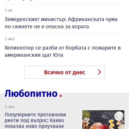
1 час
Земеделският министър: Африканската чума
по свинете не е опасна за хората
2 часа
Хеликоптер се разби от борбата с пожарите в
американския щат Юта
Всичко от днес
Любопитно
3 часа
Популярните протеинови
диети под въпрос: Какво
показва ново проучване