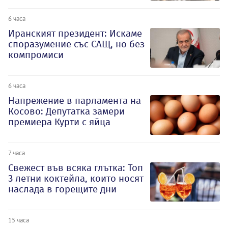
6 часа
Иранският президент: Искаме
споразумение със САЩ, но без
компромиси
6 часа
Напрежение в парламента на
Косово: Депутатка замери
премиера Курти с яйца
7 часа
Свежест във всяка глътка: Топ
3 летни коктейла, които носят
наслада в горещите дни
15 часа