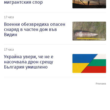
мигрантския спор
17 часа
Военни обезвредиха опасен
снаряд в частен дом във
Видин
17 часа
Украйна увери, че не е
насочвала дрон срещу
България умишлено