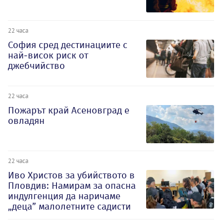
22 часа
София сред дестинациите с
най-висок риск от
джебчийство
22 часа
Пожарът край Асеновград е
овладян
22 часа
Иво Христов за убийството в
Пловдив: Намирам за опасна
индулгенция да наричаме
„деца” малолетните садисти