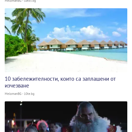
MelomanBG - Sled5.bg
10 забележителности, които са заплашени от
изчезване
MelomanBG - 10te.bg