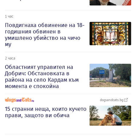
1 час
Повдигнаха обвинение на 18-
годишния обвинен в
умишлено убийство на чичо
му
2 часа
Oбластният управител на
Добрич: Обстановката в
района на село Кардам към
момента е спокойна
dogsandcats.bg
15 странни неща, които кучето
прави, защото ви обича