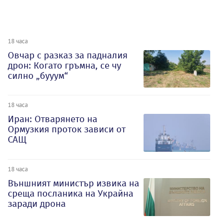
18 часа
Овчар с разказ за падналия
дрон: Когато гръмна, се чу
силно „бууум“
18 часа
Иран: Отварянето на
Ормузкия проток зависи от
САЩ
18 часа
Външният министър извика на
среща посланика на Украйна
заради дрона