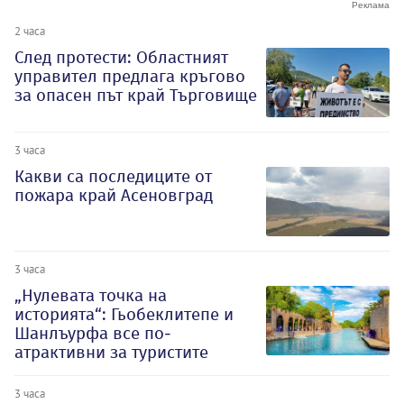
2 часа
След протести: Областният
управител предлага кръгово
за опасен път край Търговище
3 часа
Какви са последиците от
пожара край Асеновград
3 часа
„Нулевата точка на
историята“: Гьобеклитепе и
Шанлъурфа все по-
атрактивни за туристите
3 часа