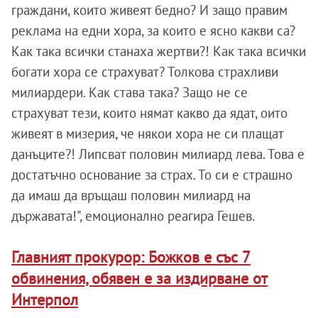
граждани, които живеят бедно? И защо правим
реклама на едни хора, за които е ясно какви са?
Как така всички станаха жертви?! Как така всички
богати хора се страхуват? Толкова страхливи
милиардери. Как става така? Защо не се
страхуват тези, които нямат какво да ядат, оито
живеят в мизерия, че някои хора не си плащат
данъците?! Липсват половин милиард лева. Това е
достатъчно основание за страх. То си е страшно
да имаш да връщаш половин милиард на
държавата!", емоционално реагира Гешев.
Главният прокурор: Божков е със 7
обвинения, обявен е за издирване от
Интерпол