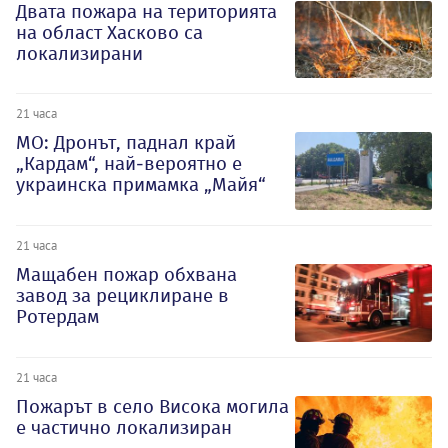
Двата пожара на територията
на област Хасково са
локализирани
21 часа
МО: Дронът, паднал край
„Кардам“, най-вероятно е
украинска примамка „Майя“
21 часа
Мащабен пожар обхвана
завод за рециклиране в
Ротердам
21 часа
Пожарът в село Висока могила
е частично локализиран