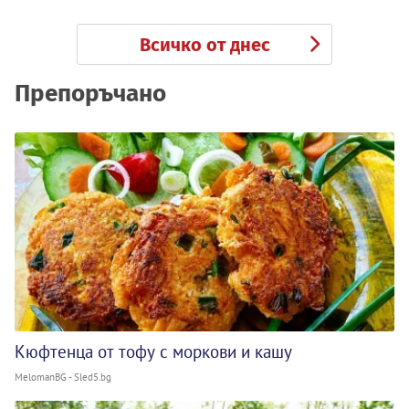
Всичко от днес
Препоръчано
Кюфтенца от тофу с моркови и кашу
MelomanBG - Sled5.bg