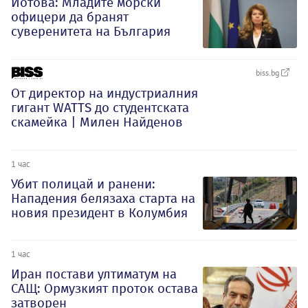
Йотова: Младите морски
офицери да бранят
суверенитета на България
biss.bg
От директор на индустриалния
гигант WATTS до студентската
скамейка | Милен Найденов
1 час
Убит полицай и ранени:
Нападения белязаха старта на
новия президент в Колумбия
1 час
Иран постави ултиматум на
САЩ: Ормузкият проток остава
затворен