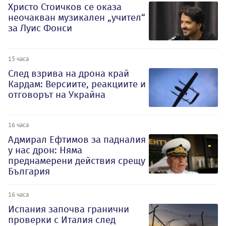
Христо Стоичков се оказа
неочакван музикален „учител“
за Луис Фонси
15 часа
След взрива на дрона край
Кардам: Версиите, реакциите и
отговорът на Украйна
16 часа
Адмирал Ефтимов за падналия
у нас дрон: Няма
преднамерени действия срещу
България
16 часа
Испания започва гранични
проверки с Италия след