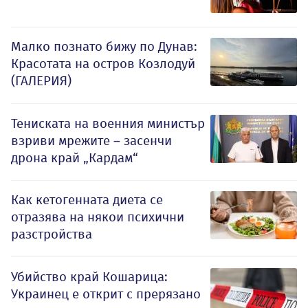
Малко познато бижу по Дунав:
Красотата на остров Козлодуй
(ГАЛЕРИЯ)
Тениската на военния министър
взриви мрежите – засенчи
дрона край „Кардам“
Как кетогенната диета се
отразява на някои психични
разстройства
Убийство край Кошарица:
Украинец е открит с прерязано