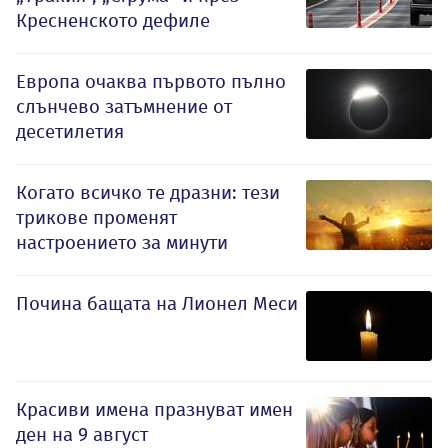
Кресненското дефиле
Европа очаква първото пълно
слънчево затъмнение от
десетилетия
Когато всичко те дразни: тези
трикове променят
настроението за минути
Почина бащата на Лионел Меси
Красиви имена празнуват имен
ден на 9 август