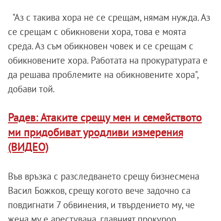
"Аз с такива хора не се срещам, нямам нужда. Аз
се срещам с обикновени хора, това е моята
среда. Аз съм обикновен човек и се срещам с
обикновените хора. Работата на прокуратурата е
да решава проблемите на обикновените хора",
добави той.
Радев: Атаките срещу мен и семейството
ми придобиват уродливи измерения
(ВИДЕО)
Във връзка с разследването срещу бизнесмена
Васил Божков, срещу когото вече задочно са
повдигнати 7 обвинения, и твърдението му, че
жена му е арестувана, главният прокурор