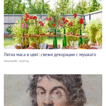
Лятна маса в цвят: свежи декорации с мушкато
MelomanBG - Sled5.bg