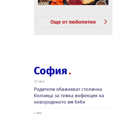
Още от любопитно
София
22 часа
Родители обвиняват столична
болница за тежка инфекция на
новороденото им бебе
1 ден