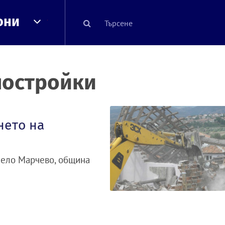
они
постройки
нето на
село Марчево, община