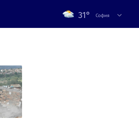
31°
София