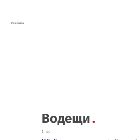
Водещи
1 час