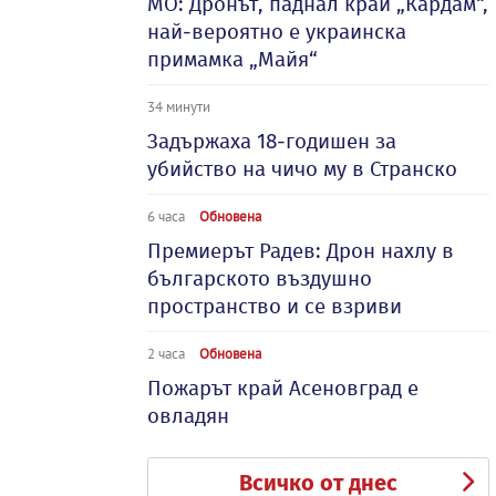
МО: Дронът, паднал край „Кардам“,
най-вероятно е украинска
примамка „Майя“
34 минути
Задържаха 18-годишен за
убийство на чичо му в Странско
6 часа
Обновена
Премиерът Радев: Дрон нахлу в
българското въздушно
пространство и се взриви
2 часа
Обновена
Пожарът край Асеновград е
овладян
Всичко от днес