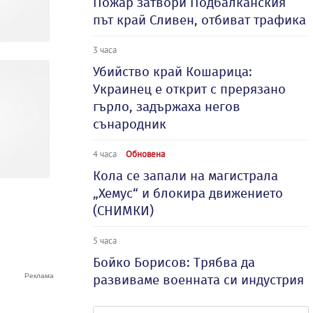
Пожар затвори Подбалканския
път край Сливен, отбиват трафика
3 часа
Убийство край Кошарица:
Украинец е открит с прерязано
гърло, задържаха негов
сънародник
4 часа
Обновена
Кола се запали на магистрала
„Хемус“ и блокира движението
(СНИМКИ)
5 часа
Бойко Борисов: Трябва да
развиваме военната си индустрия