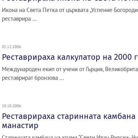
Икона на Света Петка от църквата „Успение Богородич
реставрира ...
01.12.2006
Реставрираха калкулатор на 2000 
Международен екип от учени от Гърция, Великобрит
реставрират бронзова ...
19.10.2006
Реставрираха старинната камбана
манастир
Старинната камбана на храма “Свети Иван Рилски- Ч