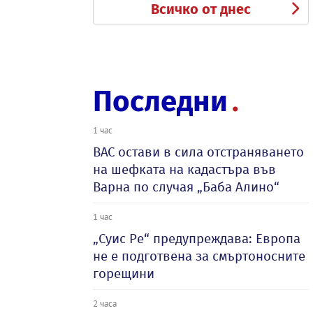
Всичко от днес
Последни
1 час
ВАС остави в сила отстраняването
на шефката на кадастъра във
Варна по случая „Баба Алино“
1 час
„Суис Ре“ предупреждава: Европа
не е подготвена за смъртоносните
горещини
2 часа