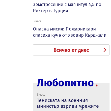
Земетресение с магнитуд 4,5 по
Рихтер в Турция
3 часа
Опасна мисия: Пожарникари
спасиха куче от язовир Кърджали
Всичко от днес
Любопитно
8 часа
Тениската на военния
министър взриви мрежите –