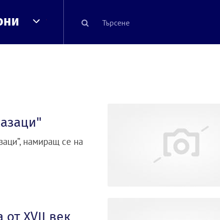
они
казаци"
аци”, намиращ се на
 от ХVІІ век