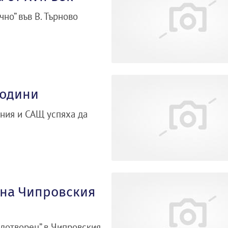
но” във В. Търново
години
ания и САЩ успяха да
 на Чипровския
удотворец” в Чипровския