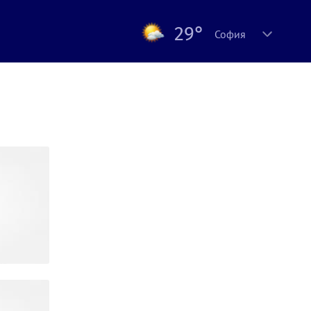
29°
София