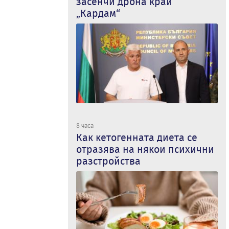
засенчи дрона край
„Кардам“
8 часа
Как кетогенната диета се
отразява на някои психични
разстройства