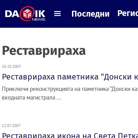
Реги
Последни
Реставрираха
26.10.2007
Реставрираха паметника "Донски 
Приключи реконструкцията на паметника “Донски каз
входната магистрала ...
12.07.2007
Реставрираха икона на Света Петка